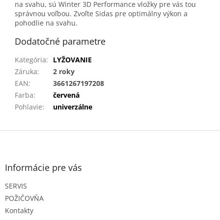
na svahu, sú Winter 3D Performance vložky pre vás tou
správnou voľbou. Zvoľte Sidas pre optimálny výkon a
pohodlie na svahu.
Dodatočné parametre
Kategória
:
LYŽOVANIE
Záruka
:
2 roky
EAN
:
3661267197208
Farba
:
červená
Pohlavie
:
univerzálne
Z
á
p
ä
Informácie pre vás
t
SERVIS
i
e
POŽIČOVŇA
Kontakty