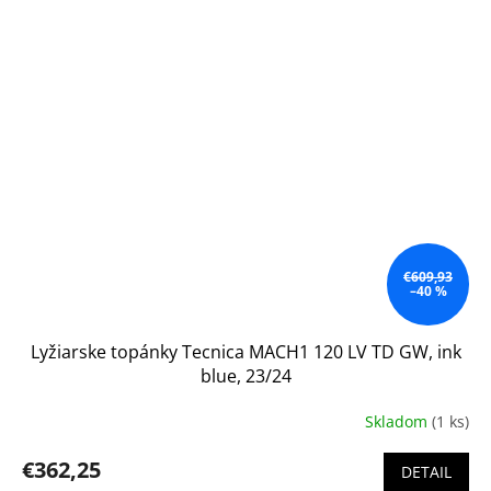
€609,93
–40 %
Lyžiarske topánky Tecnica MACH1 120 LV TD GW, ink
blue, 23/24
Skladom
(1 ks)
€362,25
DETAIL