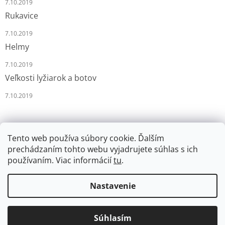
7.10.2019
Rukavice
7.10.2019
Helmy
7.10.2019
Veľkosti lyžiarok a botov
7.10.2019
Tento web používa súbory cookie. Ďalším
prechádzaním tohto webu vyjadrujete súhlas s ich
používaním. Viac informácií
tu
.
Vytvoril Shoptet
Nastavenie
Copyright 2026
LYŽÁRNA-BRUSLÁRNA
. Všetky práva
Súhlasím
vyhradené.