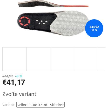
€44,92
–8 %
€44,92
–8 %
€41,17
Jednotková
Zvoľte variant
cena:
Variant