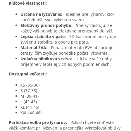
Kľúčové vlastnosti:
Určené na lyžovanie:
Ideálne pre lyžiarov, ktorí
chcú zlepšiť svoj výkon na svahu.
Efektívny prenos pohybu:
Stielky zaisťujú, že
každý váš pohyb je efektívne prenesený do lyží.
Lepšia stabilita v päte:
3D tvarovanie poskytuje
zvýšenú stabilitu a oporu pre pätu.
Materiál EVA:
Pena z materiálu EVA absorbuje
otrasy, čím zvyšuje pohodlie počas lyžovania.
Izolačná hliníková vrstva:
Udržuje vaše nohy
príjemne v teple aj v chladných podmienkach.
Dostupné veľkosti:
XS (35-36)
S (37-38)
M (39-41)
L (42-43)
XL (44-45)
XXL (46-48)
Perfektná voľba pre lyžiarov:
Pokiaľ chcete cítiť ešte
väčší komfort pri lyžovaní a presnejšie vykresľovať oblúky