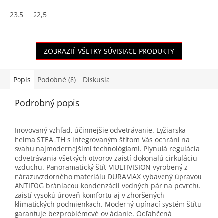
23,5
22,5
ZOBRAZIŤ VŠETKY SÚVISIACE PRODUKTY
Popis
Podobné (8)
Diskusia
Podrobný popis
Inovovaný vzhľad, účinnejšie odvetrávanie. Lyžiarska
helma STEALTH s integrovaným štítom Vás ochráni na
svahu najmodernejšími technológiami. Plynulá regulácia
odvetrávania všetkých otvorov zaistí dokonalú cirkuláciu
vzduchu. Panoramatický štít MULTIVISION vyrobený z
nárazuvzdorného materiálu DURAMAX vybavený úpravou
ANTIFOG brániacou kondenzácii vodných pár na povrchu
zaistí vysokú úroveň komfortu aj v zhoršených
klimatických podmienkach. Moderný upínací systém štítu
garantuje bezproblémové ovládanie. Odľahčená