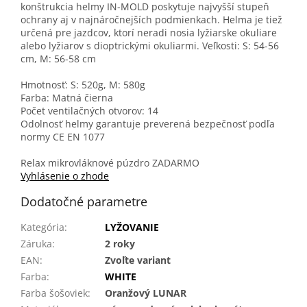
konštrukcia helmy IN-MOLD poskytuje najvyšší stupeň
ochrany aj v najnáročnejších podmienkach. Helma je tiež
určená pre jazdcov, ktorí neradi nosia lyžiarske okuliare
alebo lyžiarov s dioptrickými okuliarmi. Veľkosti: S: 54-56
cm, M: 56-58 cm
Hmotnosť: S: 520g, M: 580g
Farba: Matná čierna
Počet ventilačných otvorov: 14
Odolnosť helmy garantuje preverená bezpečnosť podľa
normy CE EN 1077
Relax mikrovláknové púzdro ZADARMO
Vyhlásenie o zhode
Dodatočné parametre
Kategória
:
LYŽOVANIE
Záruka
:
2 roky
EAN
:
Zvoľte variant
Farba
:
WHITE
Farba šošoviek
:
Oranžový LUNAR