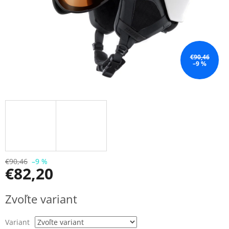
€90,46
–9 %
€90,46
–9 %
€82,20
Jednotková
Zvoľte variant
cena:
Variant