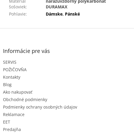
Materiál
nárazuvzdorný polykarbonát
šošoviek
:
DURAMAX
Pohlavie
:
Dámske
,
Pánské
Z
á
p
ä
Informácie pre vás
t
SERVIS
i
e
POŽIČOVŇA
Kontakty
Blog
Ako nakupovať
Obchodné podmienky
Podmienky ochrany osobných údajov
Reklamace
EET
Predajňa