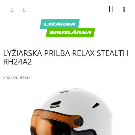
Prejsť
NÁKU
na
obsah
KOŠÍK
LYŽIARSKA PRILBA RELAX STEALTH
RH24A2
Značka:
Relax