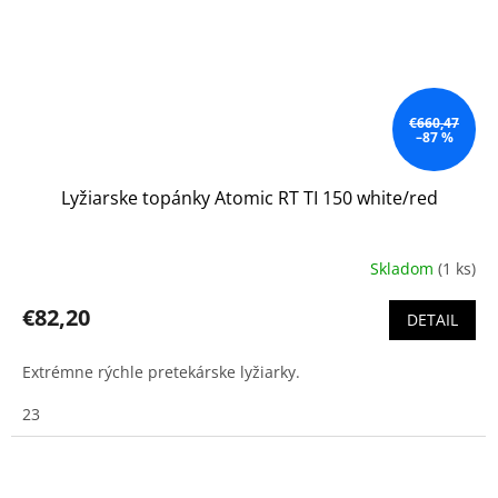
€660,47
–87 %
Lyžiarske topánky Atomic RT TI 150 white/red
Skladom
(1 ks)
€82,20
DETAIL
Extrémne rýchle pretekárske lyžiarky.
23