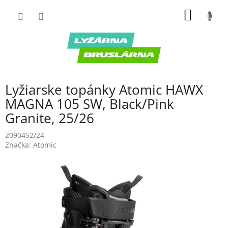
Prejsť
NÁKU
na
obsah
KOŠÍK
Lyžiarske topánky Atomic HAWX
MAGNA 105 SW, Black/Pink
Granite, 25/26
2090452/24
Značka:
Atomic