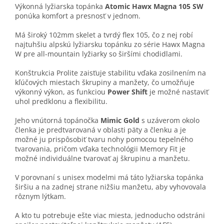
Výkonná lyžiarska topánka
Atomic Hawx Magna 105 SW
ponúka komfort a presnosť v jednom.
Má široký 102mm skelet a tvrdý flex 105, čo z nej robí
najtuhšiu alpskú lyžiarsku topánku zo série Hawx Magna
W pre all-mountain lyžiarky so širšími chodidlami.
Konštrukcia Prolite zaisťuje stabilitu vďaka zosilnením na
kľúčových miestach škrupiny a manžety, čo umožňuje
výkonný výkon, as funkciou
Power Shift
je možné nastaviť
uhol predklonu a flexibilitu.
Jeho vnútorná topánočka
Mimic Gold
s uzáverom okolo
členka je predtvarovaná v oblasti päty a členku a je
možné ju prispôsobiť tvaru nohy pomocou tepelného
tvarovania, pričom vďaka technológii Memory Fit je
možné individuálne tvarovať aj škrupinu a manžetu.
V porovnaní s unisex modelmi má táto lyžiarska topánka
širšiu a na zadnej strane nižšiu manžetu, aby vyhovovala
rôznym lýtkam.
A kto tu potrebuje ešte viac miesta, jednoducho odstráni