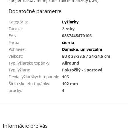
spojler nastaviteľnej konštrukcie manžety (AFS).
Dodatočné parametre
Kategória
:
Lyžiarky
Záruka
:
2 roky
EAN
:
0887445470106
Farba
:
čierna
Pohlavie
:
Dámske
,
univerzální
veľkosť
:
EUR 38-38,5 / 24-24,5 cm
Typ lyžiarske topánky
:
Allround
Typ lyžiara
:
Pokročilý - Športové
Flexia lyžiarskych topánok
:
105
Šírka skeletu topánky
:
102 mm
pracky
:
4
Z
á
p
ä
Informácie pre vás