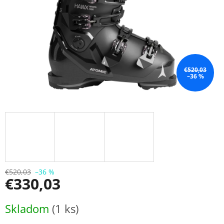
€520,03
–36 %
€520,03
–36 %
€330,03
Jednotková
Skladom
(1 ks)
cena: