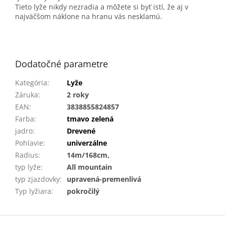
Tieto lyže nikdy nezradia a môžete si byť istí, že aj v
najväčšom náklone na hranu vás nesklamú.
Dodatočné parametre
Kategória
:
Lyže
Záruka
:
2 roky
EAN
:
3838855824857
Farba
:
tmavo zelená
jadro
:
Drevené
Pohlavie
:
univerzálne
Radius
:
14m/168cm,
typ lyže
:
All mountain
typ zjazdovky
:
upravená-premenlivá
Typ lyžiara
:
pokročilý
Z