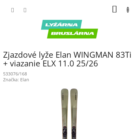
Prejsť
NÁKU
na
obsah
KOŠÍK
Zjazdové lyže Elan WINGMAN 83Ti
+ viazanie ELX 11.0 25/26
533076/168
Značka:
Elan