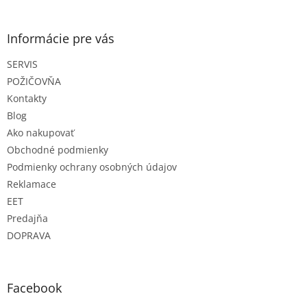
á
p
ä
Informácie pre vás
t
SERVIS
i
e
POŽIČOVŇA
Kontakty
Blog
Ako nakupovať
Obchodné podmienky
Podmienky ochrany osobných údajov
Reklamace
EET
Predajňa
DOPRAVA
Facebook