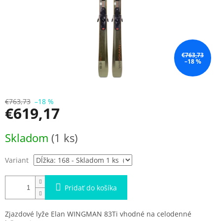
€763,73
–18 %
€763,73
–18 %
€619,17
Jednotková
Skladom
(1 ks)
cena:
Variant
Pridať do košíka
Zjazdové lyže Elan WINGMAN 83Ti vhodné na celodenné