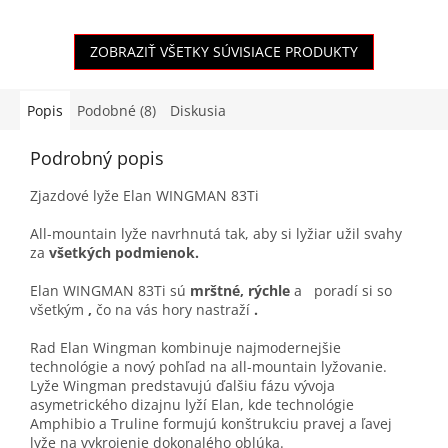
ZOBRAZIŤ VŠETKY SÚVISIACE PRODUKTY
Popis
Podobné (8)
Diskusia
Podrobný popis
Zjazdové lyže Elan WINGMAN 83Ti
All-mountain lyže navrhnutá tak, aby si lyžiar užil svahy
za
všetkých podmienok.
Elan WINGMAN 83Ti sú
mrštné, rýchle
a
poradí si so
všetkým
,
čo na vás hory
nastraží
.
Rad Elan Wingman kombinuje najmodernejšie
technológie a nový pohľad na all-mountain lyžovanie.
Lyže Wingman predstavujú ďalšiu fázu vývoja
asymetrického dizajnu lyží Elan, kde technológie
Amphibio a Truline formujú konštrukciu pravej a ľavej
lyže na vykrojenie dokonalého oblúka.