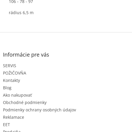
106 - 78 - 97
rádius 6,5 m
Z
á
p
ä
Informácie pre vás
t
SERVIS
i
e
POŽIČOVŇA
Kontakty
Blog
Ako nakupovať
Obchodné podmienky
Podmienky ochrany osobných údajov
Reklamace
EET
Predajňa