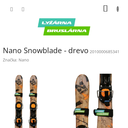
Prejsť
NÁKU
na
obsah
KOŠÍK
Nano Snowblade - drevo
2010000685341
Značka:
Nano