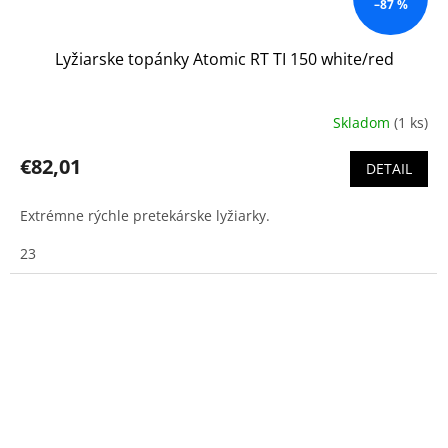
–87 %
Lyžiarske topánky Atomic RT TI 150 white/red
Skladom
(1 ks)
€82,01
DETAIL
Extrémne rýchle pretekárske lyžiarky.
23