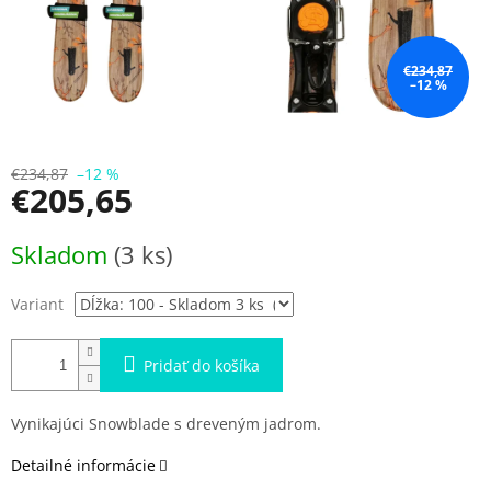
€234,87
–12 %
€234,87
–12 %
€205,65
Jednotková
Skladom
(3 ks)
cena:
Variant
Pridať do košíka
Vynikajúci Snowblade s dreveným jadrom.
Detailné informácie