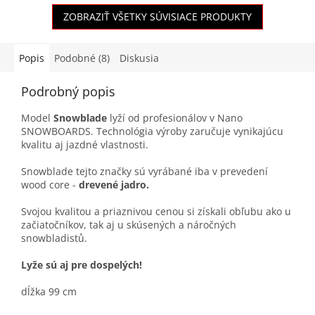
ZOBRAZIŤ VŠETKY SÚVISIACE PRODUKTY
Popis
Podobné (8)
Diskusia
Podrobný popis
Model
Snowblade
lyží od profesionálov v Nano
SNOWBOARDS. Technológia výroby zaručuje vynikajúcu
kvalitu aj jazdné vlastnosti.
Snowblade tejto značky sú vyrábané iba v prevedení
wood core -
drevené jadro.
Svojou kvalitou a priaznivou cenou si získali obľubu ako u
začiatočníkov, tak aj u skúsených a náročných
snowbladistů.
Lyže sú aj pre dospelých!
dĺžka 99 cm