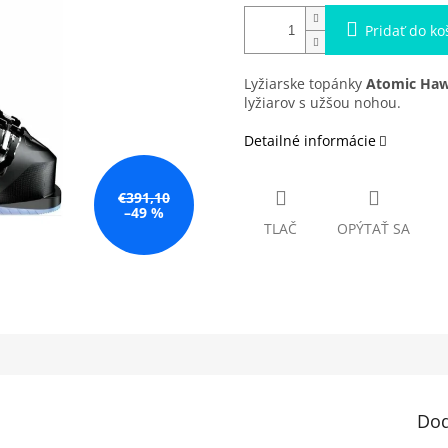
Pridať do ko
Lyžiarske topánky
Atomic Haw
lyžiarov s užšou nohou.
Detailné informácie
€391,10
–49 %
TLAČ
OPÝTAŤ SA
Dod