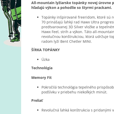
All-mountain lyžiarske topánky novej úrovne p
hľadajú výkon a pohodlie so štyrmi prackami.
Topánky inšpirované freeridom, ktoré sú 
70 prinášajú ľahký rad Hawx Ultra progre
predtvarovanej 3D Silver vložke a tepeln
Hawx Feel, strih a výkon. Táto all-mountai
revolučnou konštrukciou, ktorá udržuje to
radom lyží Bent Chetler MINI.
ŠÍRKA TOPÁNKY
Úzka
Technológia
Memory Fit
Pokročilá technológia tepelného prispôso
podšívku v priebehu niekoľkých minút.
Preliať
Revolučná ľahká konštrukcia s pridanými 