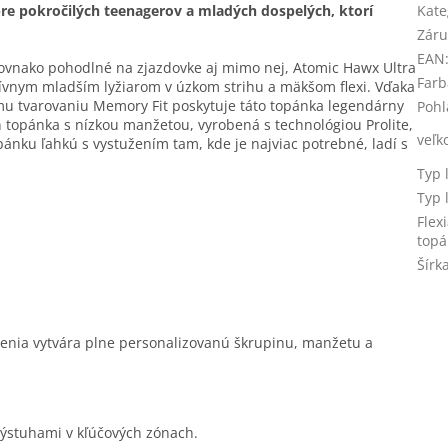
re pokročilých teenagerov a mladých dospelých, ktorí
Kate
Záru
EAN
rovnako pohodlné na zjazdovke aj mimo nej, Atomic Hawx Ultra
Farb
sívnym mladším lyžiarom v úzkom strihu a mäkšom flexi. Vďaka
ému tvarovaniu Memory Fit poskytuje táto topánka legendárny
Pohl
n topánka s nízkou manžetou, vyrobená s technológiou Prolite,
veľk
pánku ľahkú s vystužením tam, kde je najviac potrebné, ladí s
Typ 
Typ 
Flex
topá
Šírk
benia vytvára plne personalizovanú škrupinu, manžetu a
výstuhami v kľúčových zónach.