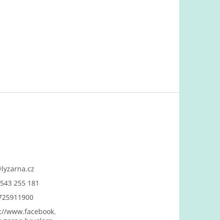
@
lyzarna.cz
543 255 181
725911900
://www.facebook.