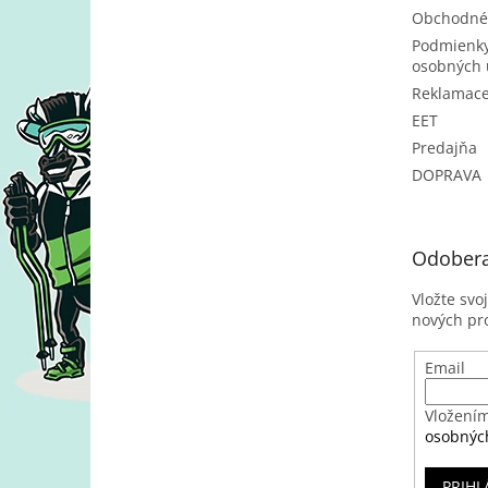
Obchodné
Podmienky
osobných 
Reklamac
EET
Predajňa
DOPRAVA
Odobera
Vložte svo
nových pr
Email
Vložením
osobnýc
PRIHL