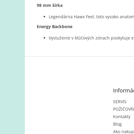
98 mm šírka
Legendárna Hawx Feel, toto vysoko anatom
Energy Backbone
Vystuženie v kľúčových zónach poskytuje e
Z
á
p
ä
t
Informác
i
e
SERVIS
POŽIČOV
Kontakty
Blog
Ako nakup