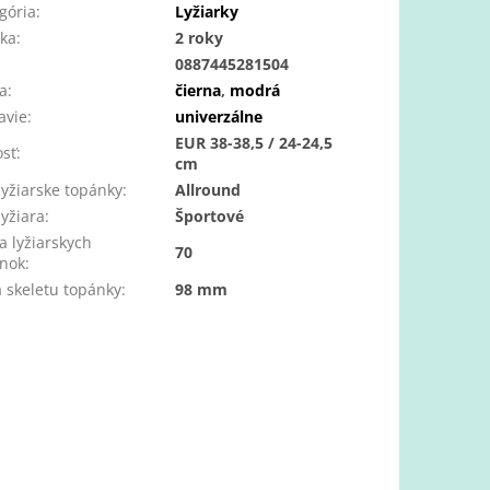
gória
:
Lyžiarky
ka
:
2 roky
:
0887445281504
a
:
čierna
,
modrá
avie
:
univerzálne
EUR 38-38,5 / 24-24,5
osť
:
cm
lyžiarske topánky
:
Allround
lyžiara
:
Športové
ia lyžiarskych
70
nok
:
a skeletu topánky
:
98 mm