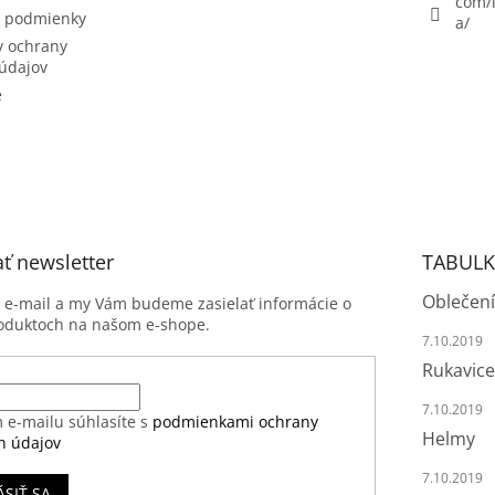
com/l
 podmienky
a/
 ochrany
údajov
e
ť newsletter
TABULK
Oblečení
j e-mail a my Vám budeme zasielať informácie o
oduktoch na našom e-shope.
7.10.2019
Rukavice
7.10.2019
 e-mailu súhlasíte s
podmienkami ochrany
Helmy
h údajov
7.10.2019
ÁSIŤ SA