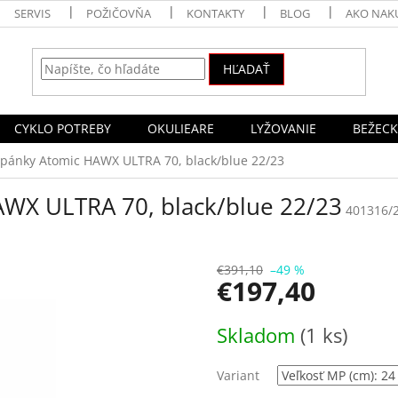
SERVIS
POŽIČOVŇA
KONTAKTY
BLOG
AKO NAK
HĽADAŤ
CYKLO POTREBY
OKULIEARE
LYŽOVANIE
BEŽECK
topánky Atomic HAWX ULTRA 70, black/blue 22/23
AWX ULTRA 70, black/blue 22/23
401316/
€391,10
–49 %
€197,40
Jednotková
Skladom
(1 ks)
cena:
Variant