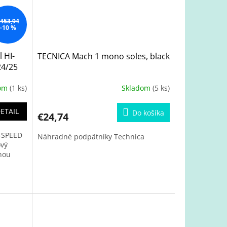
453,94
–10 %
 HI-
TECNICA Mach 1 mono soles, black
24/25
dom
(1 ks)
Skladom
(5 ks)
ETAIL
Do košíka
€24,74
I-SPEED
Náhradné podpätníky Technica
ový
nou