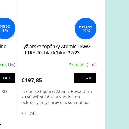
€45,02
€391,99
–8 %
–49 %
ino
Lyžiarske topánky Atomic HAWX
ULTRA 70, black/blue 22/23
dom
(3 ks)
Skladom
(1 ks)
ETAIL
DETAIL
€197,85
r 3D
Lyžiarske topánky Atomic Hawx Ultra
70 sú veľmi ľahké a vhodné pre
pokročilých lyžiarov s užšou nohou.
1
24 - 24,5