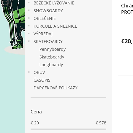
t
BEŽECKÉ LYŽOVANIE
Chrá
k
o
SNOWBOARDY
PROT
t
v
OBLEČENIE
o
v
KORČULE A SNĚŽNICE
VÝPREDAJ
€20
SKATEBOARDY
Pennyboardy
Skateboardy
Longboardy
OBUV
ČASOPIS
DARČEKOVÉ POUKAZY
Cena
€
20
€
578