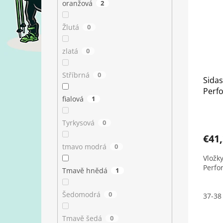
oranžová
2
Žlutá
0
zlatá
0
Stříbrná
0
Sidas
Perf
fialová
1
Tyrkysová
0
€41
tmavo modrá
0
Vložk
Perfo
Tmavě hnědá
1
Šedomodrá
0
37-38
Tmavě šedá
0