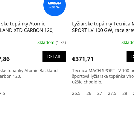
€809,17
–28 %
rske topánky Atomic
Lyžiarske topánky Tecnica
LAND XTD CARBON 120,
SPORT LV 100 GW, race gre
/Army green, 25/26
Skladom
(1 ks)
Skla
DETAIL
D
7,86
€371,71
rske topánky Atomic Backland
Tecnica MACH SPORT LV 100 p
arbon 120.
športová lyžiarska topánka vh
užšie chodidlo.
7,5
26,5
26
27
27,5
28