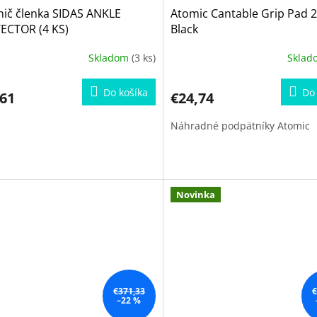
nič členka SIDAS ANKLE
Atomic Cantable Grip Pad 2
ECTOR (4 KS)
Black
Skladom
(3 ks)
Skla
Do košíka
Do 
,61
€24,74
Náhradné podpätníky Atomic
Novinka
€371,33
€
–22 %