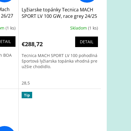
 Mach
Lyžiarske topánky Tecnica MACH
 26/27
SPORT LV 100 GW, race grey 24/25
dom
(1 ks)
Skladom
(1 ks)
ETAIL
DETAIL
€288,72
ch BOA
Tecnica MACH SPORT LV 100 pohodlná
športová lyžiarska topánka vhodná pre
užšie chodidlo.
28,5
Tip