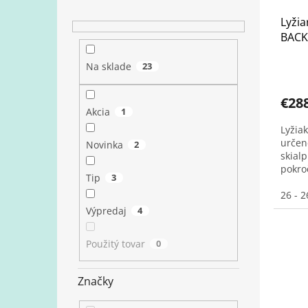
Lyžia
BACK
Na sklade
23
€28
Akcia
1
Lyžia
určen
Novinka
2
skial
pokro
Tip
3
26 - 2
Výpredaj
4
Použitý tovar
0
Značky