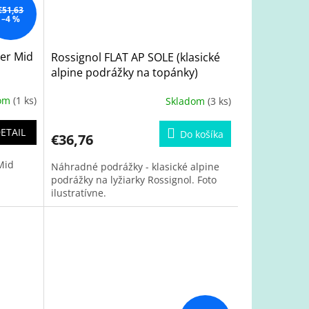
€51,63
–4 %
ter Mid
Rossignol FLAT AP SOLE (klasické
alpine podrážky na topánky)
dom
(1 ks)
Skladom
(3 ks)
ETAIL
Do košíka
€36,76
Mid
Náhradné podrážky - klasické alpine
podrážky na lyžiarky Rossignol. Foto
ilustratívne.