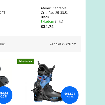
Atomic Cantable
ORT
Grip Pad 25-33,5,
Black
Skladom
(1 ks)
€24,74
23
položiek celkom
dne
Novinka
€30,94
€652,21
–20 %
–44 %