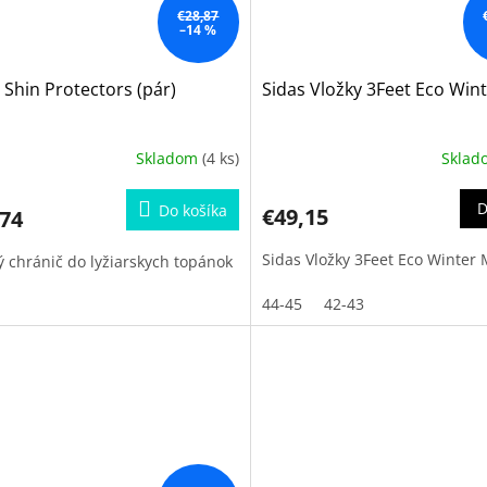
€28,87
–14 %
 Shin Protectors (pár)
Sidas Vložky 3Feet Eco Win
Skladom
(4 ks)
Skla
D
Do košíka
€49,15
,74
Sidas Vložky 3Feet Eco Winter 
ý chránič do lyžiarskych topánok
44-45
42-43