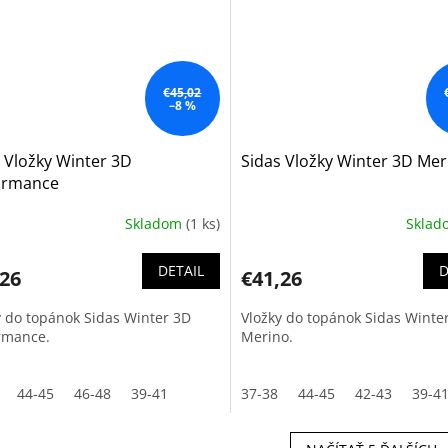
€45,02
–8 %
 Vložky Winter 3D
Sidas Vložky Winter 3D Mer
ormance
Skladom
(1 ks)
Skla
DETAIL
D
,26
€41,26
y do topánok Sidas Winter 3D
Vložky do topánok Sidas Winte
rmance.
Merino.
44-45
46-48
39-41
37-38
44-45
42-43
39-4