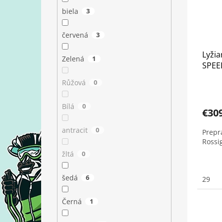
biela
3
červená
3
Lyžia
Zelená
1
SPEE
Růžová
0
Bílá
0
€30
antracit
0
Prepr
Rossi
žltá
0
šedá
6
29
Černá
1