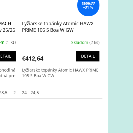
€606,77
–31 %
 MACH
Lyžiarske topánky Atomic HAWX
y 25/26
PRIME 105 S Boa W GW
dom
(1 ks)
Skladom
(2 ks)
ETAIL
DETAIL
€412,64
ohodlná
Lyžiarske topánky Atomic HAWX PRIME
odná pre
105 S Boa W GW
28,5
29,5
24 - 24,5
29