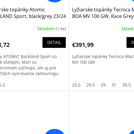
rske topánky Atomic
Lyžiarske topánky Tecnica
LAND Sport, black/grey 23/24
BOA MV 100 GW, Race Grey
Skladom
(1 ks)
Skla
DETAIL
D
8,72
€391,99
ky ATOMIC Backland Sport sú
Lyžiarske topánky Tecnica Ma
é všetkým, ktorí so
MV 100 GW
pinizmom začínajú, ale aj pre
čilých vyznávačov skitouringu.
6,5
25,5
29,5
29
31
30,5