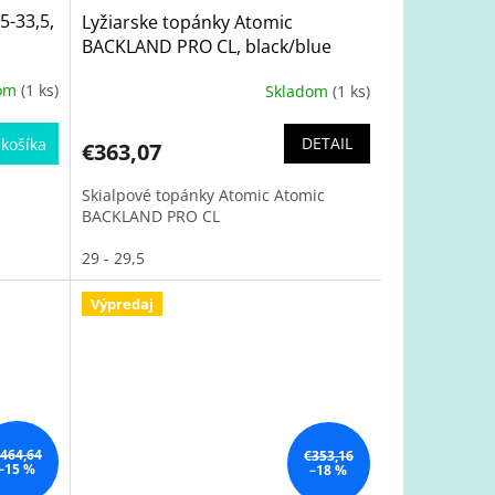
5-33,5,
Lyžiarske topánky Atomic
BACKLAND PRO CL, black/blue
23/24
dom
(1 ks)
Skladom
(1 ks)
DETAIL
košíka
€363,07
Skialpové topánky Atomic Atomic
BACKLAND PRO CL
29 - 29,5
Výpredaj
464,64
€353,16
–15 %
–18 %