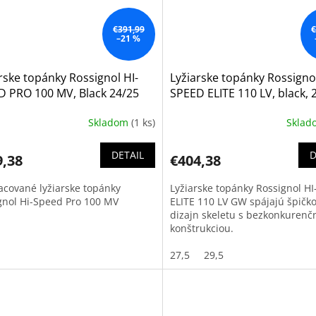
€391,99
€
–21 %
rske topánky Rossignol HI-
Lyžiarske topánky Rossignol
D PRO 100 MV, Black 24/25
SPEED ELITE 110 LV, black, 
Skladom
(1 ks)
Skla
DETAIL
D
9,38
€404,38
acované lyžiarske topánky
Lyžiarske topánky Rossignol H
gnol Hi-Speed Pro 100 MV
ELITE 110 LV GW spájajú špičk
dizajn skeletu s bezkonkurenč
konštrukciou.
27,5
29,5