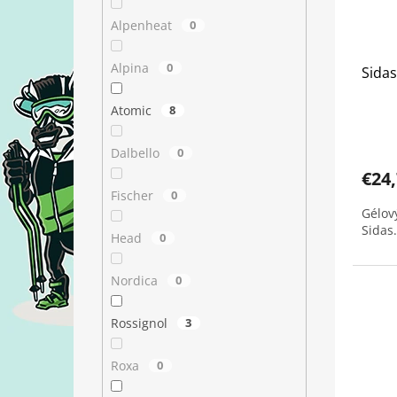
Alpenheat
0
Alpina
0
Sidas
Atomic
8
Dalbello
0
€24
Fischer
0
Gélov
Sidas.
Head
0
Nordica
0
Rossignol
3
Roxa
0