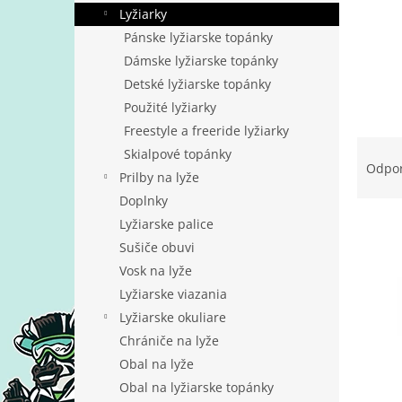
Lyžiarky
Pánske lyžiarske topánky
Dámske lyžiarske topánky
Detské lyžiarske topánky
Použité lyžiarky
Freestyle a freeride lyžiarky
R
Skialpové topánky
a
Odpo
Prilby na lyže
d
Doplnky
e
V
n
Lyžiarske palice
ý
i
Sušiče obuvi
p
e
Vosk na lyže
i
p
Lyžiarske viazania
s
r
Lyžiarske okuliare
p
o
r
d
Chrániče na lyže
o
u
Obal na lyže
d
k
Obal na lyžiarske topánky
u