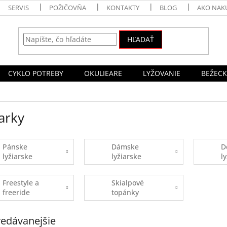
SERVIS
POŽIČOVŇA
KONTAKTY
BLOG
AKO NAK
HĽADAŤ
CYKLO POTREBY
OKULIEARE
LYŽOVANIE
BEŽECK
arky
Pánske
Dámske
D
lyžiarske
lyžiarske
l
topánky
topánky
t
Freestyle a
Skialpové
freeride
topánky
lyžiarky
edávanejšie