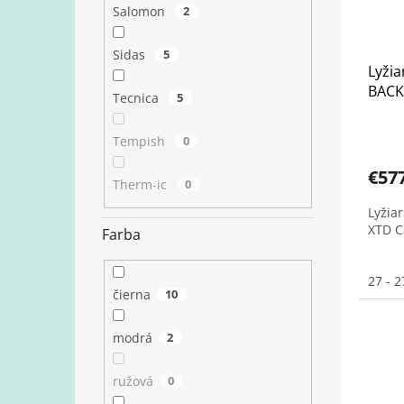
Salomon
2
Sidas
5
Lyžia
BACK
Tecnica
5
Black
Tempish
0
€57
Therm-ic
0
Lyžia
XTD C
Farba
27 - 2
čierna
10
modrá
2
ružová
0