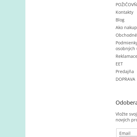
POŽIČOV
Kontakty
Blog
Ako nakup
Obchodné
Podmienky
osobných 
Reklamac
EET
Predajňa
DOPRAVA
Odobera
Vložte svo
nových pr
Email