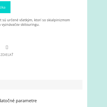
šíka
 sú určené všetkým, ktorí so skialpinizmom
ch vyznávačov skitouringu.
ZDIEĽAŤ
atočné parametre