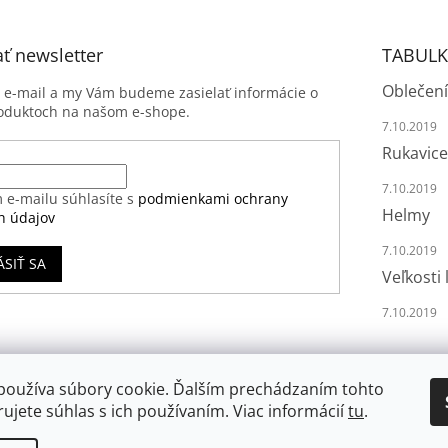
ť newsletter
TABULK
Oblečení
j e-mail a my Vám budeme zasielať informácie o
oduktoch na našom e-shope.
7.10.2019
Rukavice
7.10.2019
 e-mailu súhlasíte s
podmienkami ochrany
Helmy
h údajov
7.10.2019
ÁSIŤ SA
Veľkosti 
7.10.2019
používa súbory cookie. Ďalším prechádzaním tohto
ujete súhlas s ich používaním. Viac informácií
tu
.