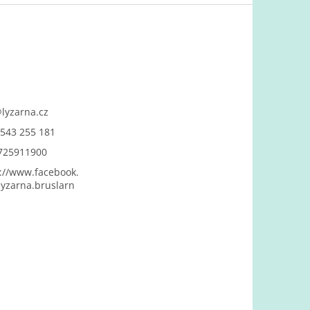
@
lyzarna.cz
543 255 181
725911900
://www.facebook.
yzarna.bruslarn