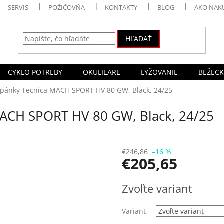
SERVIS
POŽIČOVŇA
KONTAKTY
BLOG
AKO NAK
HĽADAŤ
CYKLO POTREBY
OKULIEARE
LYŽOVANIE
BEŽECK
topánky Tecnica MACH SPORT HV 80 GW, Black, 24/25
MACH SPORT HV 80 GW, Black, 24/25
€246,86
–16 %
€205,65
Jednotková
Zvoľte variant
cena:
Variant