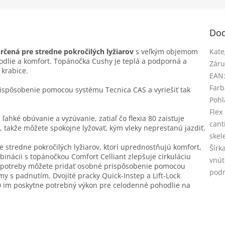
Dod
rčená pre stredne pokročilých lyžiarov
s veľkým objemom
Kate
dlie a komfort. Topánočka Cushy je teplá a podporná a
Záru
 krabice.
EAN
Farb
ispôsobenie pomocou systému Tecnica CAS a vyriešiť tak
Pohl
Flex
ľahké obúvanie a vyzúvanie, zatiaľ čo flexia 80 zaisťuje
cant
akže môžete spokojne lyžovať, kým vleky neprestanú jazdiť.
skel
 stredne pokročilých lyžiarov, ktorí uprednostňujú komfort,
Šírk
inácii s topánočkou Comfort Celliant zlepšuje cirkuláciu
vnút
e potreby môžete pridať osobné prispôsobenie pomocou
pod
my s padnutím. Dvojité pracky Quick-Instep a Lift-Lock
0 im poskytne potrebný výkon pre celodenné pohodlie na