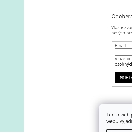
Odobera
Vložte svo
nových pr
Email
Vložením
osobnýc
PRIHL
Tento web 
webu vyjadr