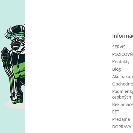
Z
á
p
ä
t
Informác
i
e
SERVIS
POŽIČOV
Kontakty
Blog
Ako nakup
Obchodné
Podmienky
osobných 
Reklamac
EET
Predajňa
DOPRAVA