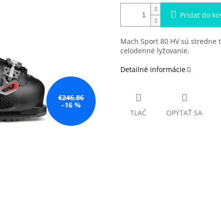
Pridať do ko
Mach Sport 80 HV sú
stredne t
celodenné lyžovanie.
Detailné informácie
€246,86
–16 %
TLAČ
OPÝTAŤ SA