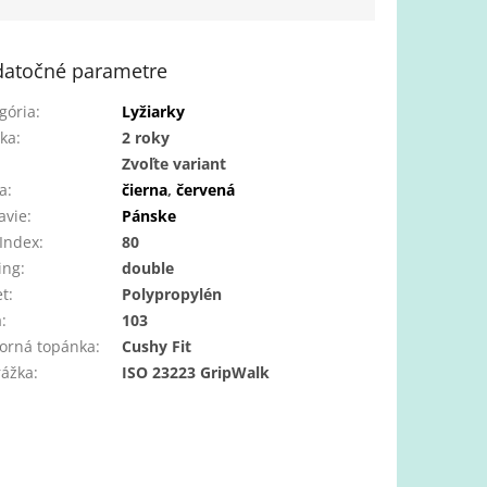
atočné parametre
gória
:
Lyžiarky
ka
:
2 roky
:
Zvoľte variant
a
:
čierna
,
červená
avie
:
Pánske
 Index
:
80
ing
:
double
et
:
Polypropylén
a
:
103
orná topánka
:
Cushy Fit
rážka
:
ISO 23223 GripWalk