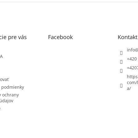
ie pre vás
Facebook
Kontakt
info
ŇA
+420 
+420
https
ovať
com/l
 podmienky
a/
 ochrany
údajov
e