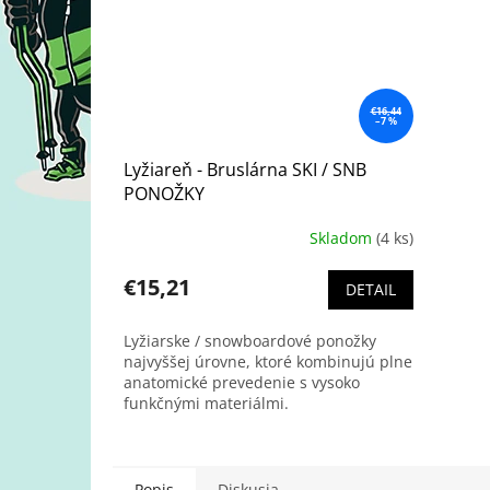
€16,44
–7 %
Lyžiareň - Bruslárna SKI / SNB
PONOŽKY
Skladom
(4 ks)
€15,21
DETAIL
Lyžiarske / snowboardové ponožky
najvyššej úrovne, ktoré kombinujú plne
anatomické prevedenie s vysoko
funkčnými materiálmi.
Popis
Diskusia