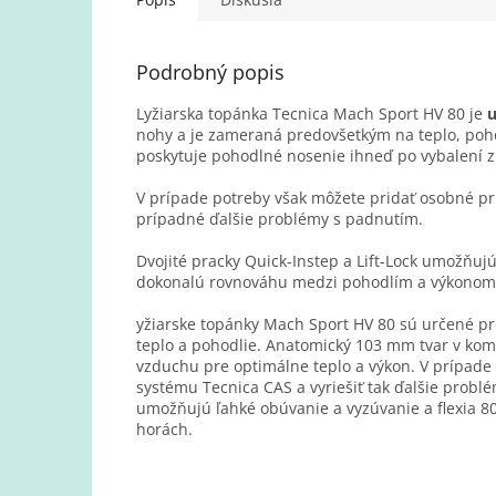
Podrobný popis
Lyžiarska topánka Tecnica Mach Sport HV 80 je
u
nohy a je zameraná predovšetkým na teplo, poho
poskytuje pohodlné nosenie ihneď po vybalení z
V prípade potreby však môžete pridať osobné pr
prípadné ďalšie problémy s padnutím.
Dvojité pracky Quick-Instep a Lift-Lock umožňujú 
dokonalú rovnováhu medzi pohodlím a výkonom, t
yžiarske topánky Mach Sport HV 80 sú určené pre
teplo a pohodlie. Anatomický 103 mm tvar v komb
vzduchu pre optimálne teplo a výkon. V prípad
systému Tecnica CAS a vyriešiť tak ďalšie problé
umožňujú ľahké obúvanie a vyzúvanie a flexia 8
horách.