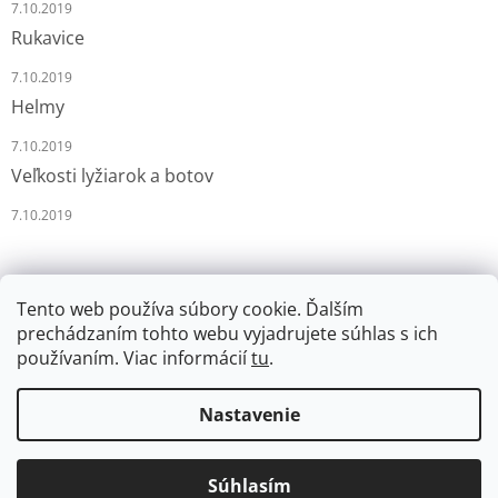
7.10.2019
Rukavice
7.10.2019
Helmy
7.10.2019
Veľkosti lyžiarok a botov
7.10.2019
Tento web používa súbory cookie. Ďalším
prechádzaním tohto webu vyjadrujete súhlas s ich
používaním. Viac informácií
tu
.
Vytvoril Shoptet
Nastavenie
Copyright 2026
LYŽÁRNA-BRUSLÁRNA
. Všetky práva
Súhlasím
vyhradené.