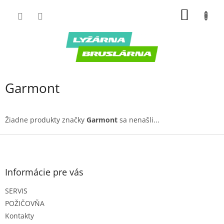
Prejsť
NÁKU
na
obsah
KOŠÍK
Garmont
Žiadne produkty značky
Garmont
sa nenašli...
Z
á
p
ä
Informácie pre vás
t
SERVIS
i
e
POŽIČOVŇA
Kontakty