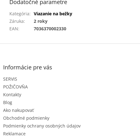
Dodatočné parametre
Kategória
:
Viazanie na bežky
Záruka
:
2 roky
EAN
:
7036370002330
Z
á
p
ä
Informácie pre vás
t
SERVIS
i
e
POŽIČOVŇA
Kontakty
Blog
Ako nakupovať
Obchodné podmienky
Podmienky ochrany osobných údajov
Reklamace