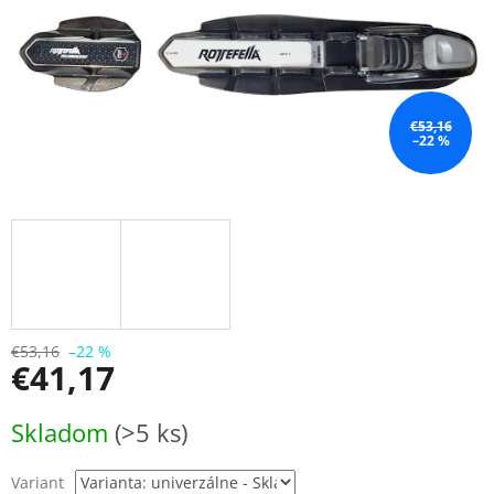
€53,16
–22 %
€53,16
–22 %
€41,17
Jednotková
Skladom
(>5 ks)
cena:
Variant