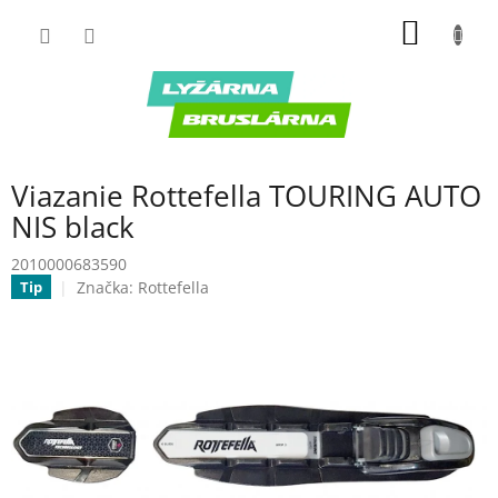
Prejsť
NÁKU
na
obsah
KOŠÍK
Viazanie Rottefella TOURING AUTO
NIS black
2010000683590
Značka:
Rottefella
Tip