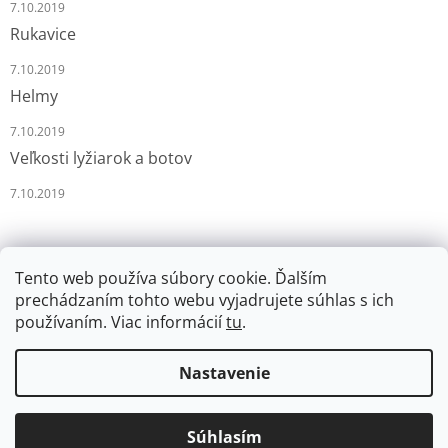
7.10.2019
Rukavice
7.10.2019
Helmy
7.10.2019
Veľkosti lyžiarok a botov
7.10.2019
Tento web používa súbory cookie. Ďalším
prechádzaním tohto webu vyjadrujete súhlas s ich
používaním. Viac informácií
tu
.
Vytvoril Shoptet
Nastavenie
Copyright 2026
LYŽÁRNA-BRUSLÁRNA
. Všetky práva
Súhlasím
vyhradené.