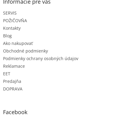
ä
Informácie pre vás
t
SERVIS
i
e
POŽIČOVŇA
Kontakty
Blog
Ako nakupovať
Obchodné podmienky
Podmienky ochrany osobných údajov
Reklamace
EET
Predajňa
DOPRAVA
Facebook