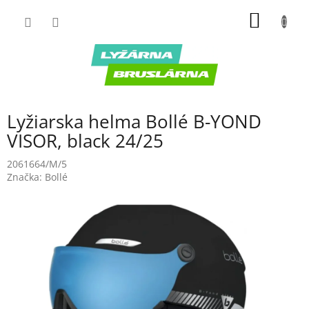
Prejsť
NÁKU
na
obsah
KOŠÍK
Lyžiarska helma Bollé B-YOND
VISOR, black 24/25
2061664/M/5
Značka:
Bollé