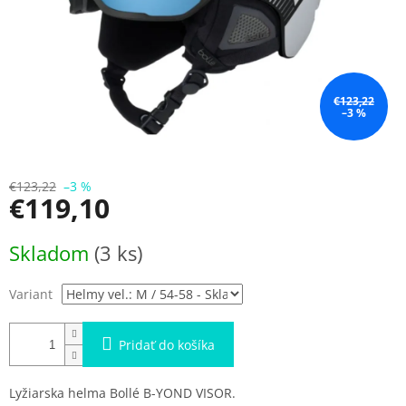
€123,22
–3 %
€123,22
–3 %
€119,10
Jednotková
Skladom
(3 ks)
cena:
Variant
Pridať do košíka
Lyžiarska helma Bollé B-YOND VISOR.