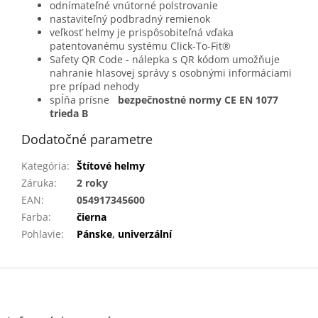
odnímateľné vnútorné polstrovanie
nastaviteľný podbradný remienok
veľkosť helmy je prispôsobiteľná vďaka
patentovanému systému Click-To-Fit®
Safety QR Code - nálepka s QR kódom umožňuje
nahranie hlasovej správy s osobnými informáciami
pre prípad nehody
spĺňa prísne
bezpečnostné normy CE EN 1077
trieda B
Dodatočné parametre
Kategória
:
Štítové helmy
Záruka
:
2 roky
EAN
:
054917345600
Farba
:
čierna
Pohlavie
:
Pánske
,
univerzální
Z
á
p