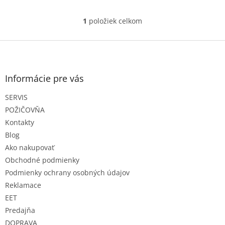
1
položiek celkom
O
v
l
Z
á
á
d
p
a
ä
Informácie pre vás
c
t
i
SERVIS
i
e
e
p
POŽIČOVŇA
r
Kontakty
v
Blog
k
Ako nakupovať
y
v
Obchodné podmienky
ý
Podmienky ochrany osobných údajov
p
Reklamace
i
s
EET
u
Predajňa
DOPRAVA