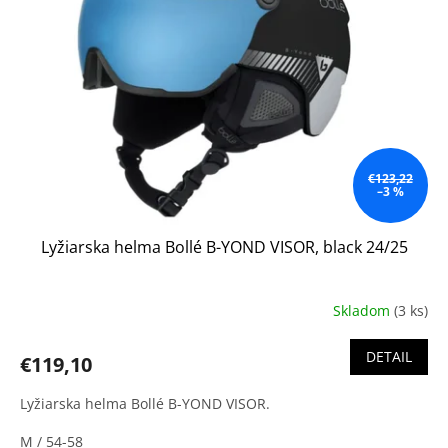
s
d
p
u
r
k
o
t
d
o
u
v
k
t
o
€123,22
–3 %
v
Lyžiarska helma Bollé B-YOND VISOR, black 24/25
Skladom
(3 ks)
DETAIL
€119,10
Lyžiarska helma Bollé B-YOND VISOR.
M / 54-58