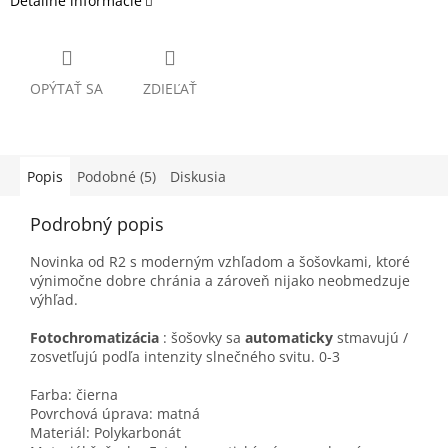
Detailné informácie
OPÝTAŤ SA
ZDIEĽAŤ
Popis
Podobné (5)
Diskusia
Podrobný popis
Novinka od R2 s moderným vzhľadom a šošovkami, ktoré
výnimočne dobre chránia a zároveň nijako neobmedzuje
výhľad.
Fotochromatizácia
: šošovky sa
automaticky
stmavujú /
zosvetľujú podľa intenzity slnečného svitu. 0-3
Farba: čierna
Povrchová úprava: matná
Materiál: Polykarbonát