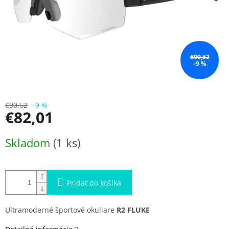
€90,62
–9 %
€90,62
–9 %
€82,01
Jednotková
Skladom
(1 ks)
cena:
Pridať do košíka
Ultramoderné športové okuliare
R2 FLUKE