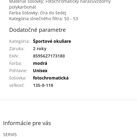
Materiál šošovky: Fotochromatický nárazuvzdorný
polykarbonát
Farba šošovky: číra do šedej
Kategória slnečného filtra: S0 - S3
Dodatočné parametre
Kategória
:
Športové okuliare
Záruka
:
2 roky
EAN
:
8595627173180
Farba
:
modrá
Pohlavie
:
Unisex
šošovka
:
fotochromatická
veľkosť
:
135-0-118
Z
á
p
ä
Informácie pre vás
t
SERVIS
i