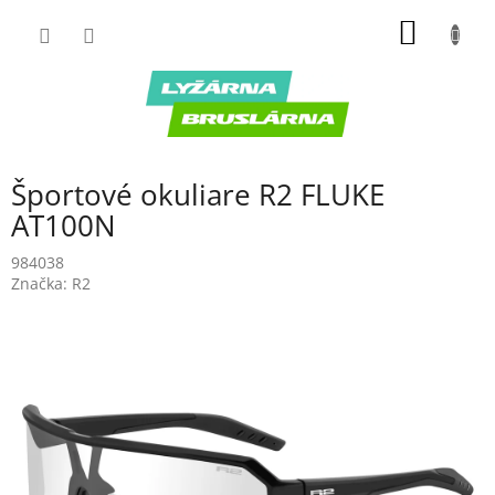
Prejsť
NÁKU
na
obsah
KOŠÍK
Športové okuliare R2 FLUKE
AT100N
984038
Značka:
R2