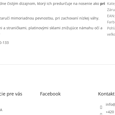
ne čistým dizajnom, ktorý ich predurčuje na nosenie ako
pri
Kate
Záru
EAN
zaručí mimoriadnou pevnosťou, pri zachovaní nízkej váhy.
Farb
 a straničkami, platinovými sklami znižujúce námahu očí a
Pohl
.
veľk
0-133
ie pre vás
Facebook
Kontakt
info
ŇA
+420 