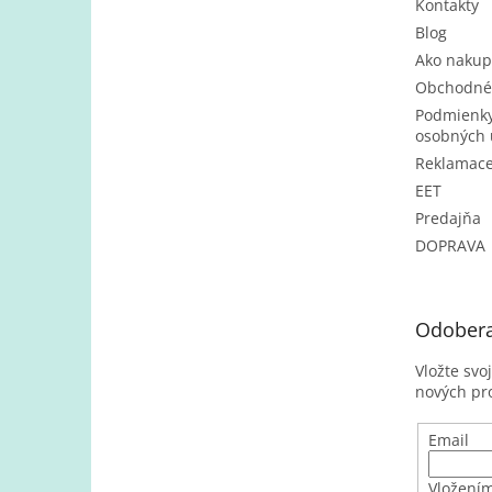
Kontakty
Blog
Ako nakup
Obchodné
Podmienky
osobných 
Reklamac
EET
Predajňa
DOPRAVA
Odobera
Vložte svo
nových pr
Email
Vložením