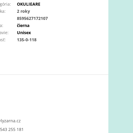
gória
:
OKULIEARE
ka
:
2 roky
:
8595627172107
a
:
čierna
avie
:
Unisex
osť
:
135-0-118
@
lyzarna.cz
543 255 181