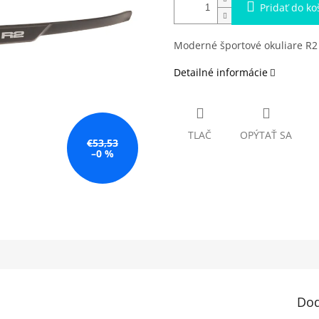
Pridať do ko
Moderné športové okuliare R2 W
Detailné informácie
TLAČ
OPÝTAŤ SA
€53,53
–0 %
Dod