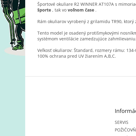
Športové okuliare R2 WINNER AT107A s mimoriad
športe
, tak vo
voľnom čase
.
Rám okuliarov vyrobený z grilamidu TR90, ktorý 
Tento model je osadený protišmykovými nosníkmi
systémom ventilácie zamedzujúce zahmlievaniu
Veľkosť okuliarov: Štandard, rozmery rámu: 134-
100% ochrana pred UV žiarením A,B,C.
Z
á
p
ä
t
Informác
i
e
SERVIS
POŽIČOV