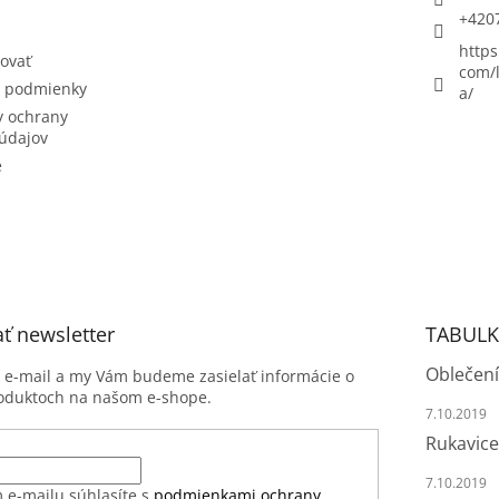
+420
https
ovať
com/l
 podmienky
a/
 ochrany
údajov
e
ť newsletter
TABULK
Oblečení
j e-mail a my Vám budeme zasielať informácie o
oduktoch na našom e-shope.
7.10.2019
Rukavice
7.10.2019
 e-mailu súhlasíte s
podmienkami ochrany