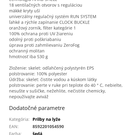
18 ventilačných otvorov s reguláciou
mäkké kryty uší
univerzálny regulačný systém RUN SYSTEM
ľahké a rýchle zapínanie CLOCK BUCKLE
oranžový zorník, filter kategórie 1
100% ochrana proti UV žiareniu
odolný proti poškriabaniu
úprava proti zahmlievaniu ZeroFog
ochranný molitan
hmotnosť iba 530 g
Zloženie: skelet: odľahčený polystyrén EPS
polstrovanie: 100% polyester
Údržba: skelet: čistite vodou a kúskom látky
polstrovanie: perte v ruke pri teplote do 40 ° C, nebielte,
nesušte v sušičke, nežehlite, nečistite chemicky,
nepoužívajte aviváž
Dodatočné parametre
Kategória
:
Prilby na lyže
EAN
:
8592201054590
Farba
:
šedá