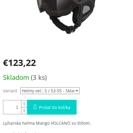
€123,22
Jednotková
Skladom
(3 ks)
cena:
Variant
Pridať do košíka
Lyžiarska helma Mango VOLCANO so štítom.