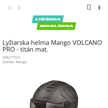
Prejsť
NÁKU
na
obsah
KOŠÍK
Lyžiarska helma Mango VOLCANO
PRO - titán mat.
458277/S/5
Značka:
Mango