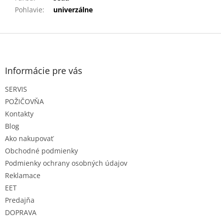
Pohlavie
:
univerzálne
Z
á
p
ä
Informácie pre vás
t
SERVIS
i
e
POŽIČOVŇA
Kontakty
Blog
Ako nakupovať
Obchodné podmienky
Podmienky ochrany osobných údajov
Reklamace
EET
Predajňa
DOPRAVA