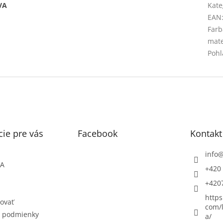
VA
Kate
EAN
Farb
mate
Pohl
ie pre vás
Facebook
Kontakt
info
ŇA
+420 
+420
https
ovať
com/l
 podmienky
a/