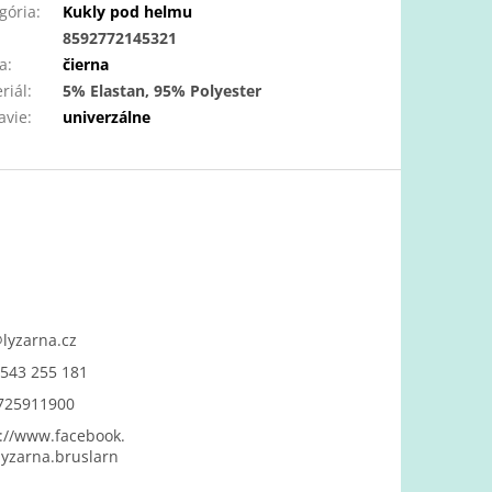
gória
:
Kukly pod helmu
:
8592772145321
a
:
čierna
riál
:
5% Elastan, 95% Polyester
avie
:
univerzálne
@
lyzarna.cz
543 255 181
725911900
://www.facebook.
yzarna.bruslarn