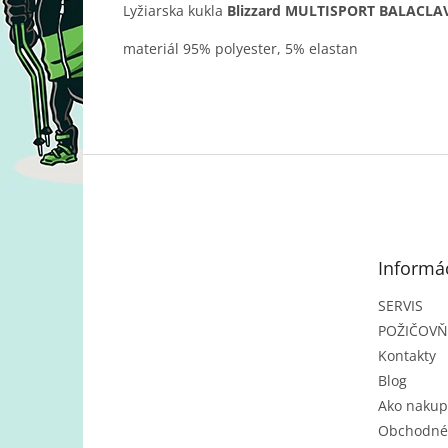
Lyžiarska kukla
Blizzard MULTISPORT BALACLA
materiál 95% polyester, 5% elastan
Z
á
p
ä
t
Informác
i
e
SERVIS
POŽIČOV
Kontakty
Blog
Ako nakup
Obchodné