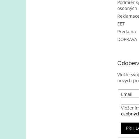
Podmienky
osobných 
Reklamac
EET
Predajňa
DOPRAVA
Odobera
Vložte svo
nových pr
Email
Vložením
osobnýc
PRIHL