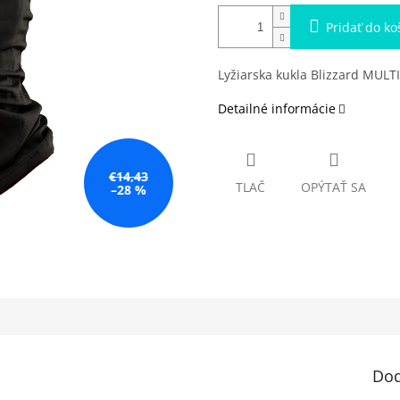
Pridať do ko
Lyžiarska kukla Blizzard MU
Detailné informácie
€14,43
TLAČ
OPÝTAŤ SA
–28 %
Dod