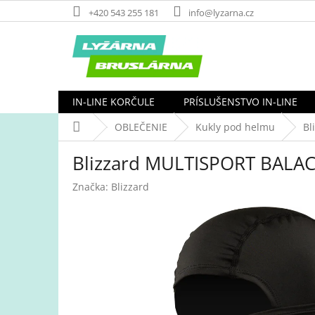
Prejsť
+420 543 255 181
info@lyzarna.cz
na
obsah
IN-LINE KORČULE
PRÍSLUŠENSTVO IN-LINE
Domov
OBLEČENIE
Kukly pod helmu
Bl
Blizzard MULTISPORT BALAC
Značka:
Blizzard