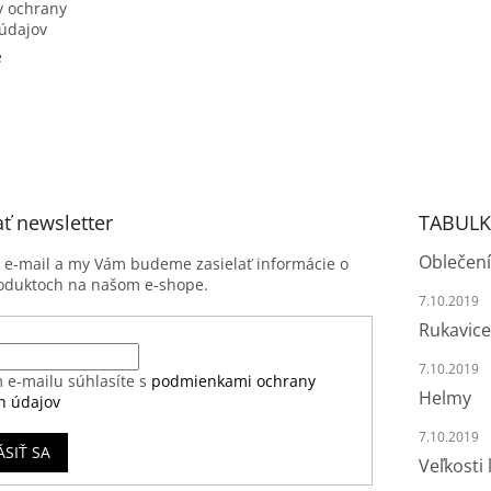
 ochrany
údajov
e
ť newsletter
TABULK
Oblečení
j e-mail a my Vám budeme zasielať informácie o
oduktoch na našom e-shope.
7.10.2019
Rukavice
7.10.2019
 e-mailu súhlasíte s
podmienkami ochrany
Helmy
h údajov
7.10.2019
ÁSIŤ SA
Veľkosti 