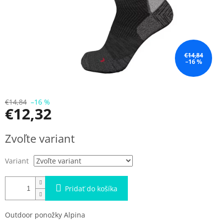
€14,84
–16 %
€14,84
–16 %
€12,32
Jednotková
Zvoľte variant
cena:
Variant
Pridať do košíka
Outdoor ponožky Alpina