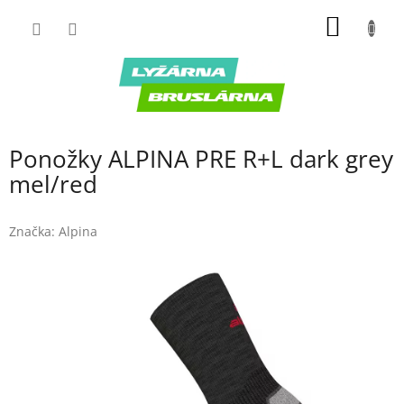
Prejsť
NÁKU
na
obsah
KOŠÍK
Ponožky ALPINA PRE R+L dark grey
mel/red
Značka:
Alpina