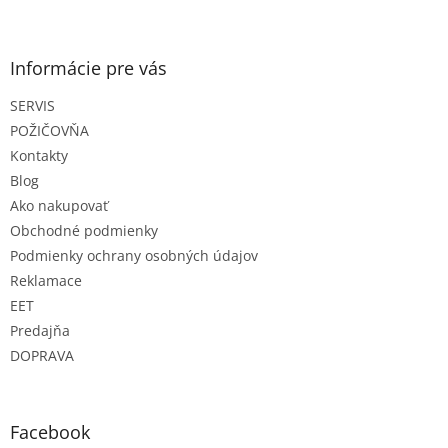
Z
á
p
ä
Informácie pre vás
t
SERVIS
i
e
POŽIČOVŇA
Kontakty
Blog
Ako nakupovať
Obchodné podmienky
Podmienky ochrany osobných údajov
Reklamace
EET
Predajňa
DOPRAVA
Facebook