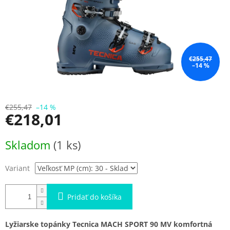
€255,47
–14 %
€255,47
–14 %
€218,01
Jednotková
Skladom
(1 ks)
cena:
Variant
Pridať do košíka
Lyžiarske topánky Tecnica MACH SPORT 90 MV komfortná