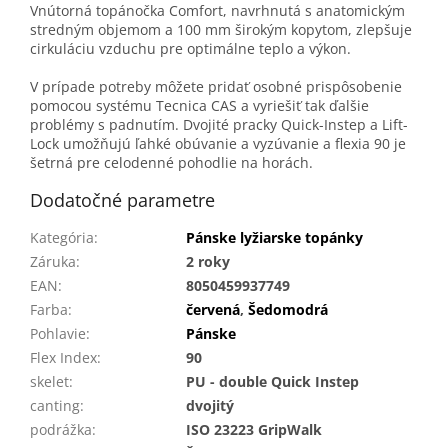
Vnútorná topánočka Comfort, navrhnutá s anatomickým
stredným objemom a 100 mm širokým kopytom, zlepšuje
cirkuláciu vzduchu pre optimálne teplo a výkon.
V prípade potreby môžete pridať osobné prispôsobenie
pomocou systému Tecnica CAS a vyriešiť tak ďalšie
problémy s padnutím. Dvojité pracky Quick-Instep a Lift-
Lock umožňujú ľahké obúvanie a vyzúvanie a flexia 90 je
šetrná pre celodenné pohodlie na horách.
Dodatočné parametre
Kategória
:
Pánske lyžiarske topánky
Záruka
:
2 roky
EAN
:
8050459937749
Farba
:
červená
,
Šedomodrá
Pohlavie
:
Pánske
Flex Index
:
90
skelet
:
PU - double Quick Instep
canting
:
dvojitý
podrážka
:
ISO 23223 GripWalk