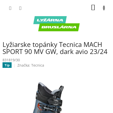
Prejsť
NÁKU
na
obsah
KOŠÍK
Lyžiarske topánky Tecnica MACH
SPORT 90 MV GW, dark avio 23/24
831819/30
Značka:
Tecnica
Tip