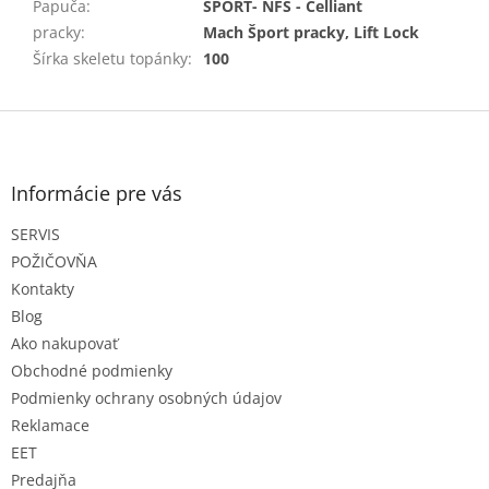
Papuča
:
ŠPORT- NFS - Celliant
pracky
:
Mach Šport pracky, Lift Lock
Šírka skeletu topánky
:
100
Z
á
p
ä
Informácie pre vás
t
SERVIS
i
e
POŽIČOVŇA
Kontakty
Blog
Ako nakupovať
Obchodné podmienky
Podmienky ochrany osobných údajov
Reklamace
EET
Predajňa