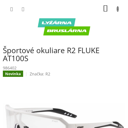
Prejsť
NÁKU
na
obsah
KOŠÍK
Športové okuliare R2 FLUKE
AT100S
986402
Značka:
R2
Novinka