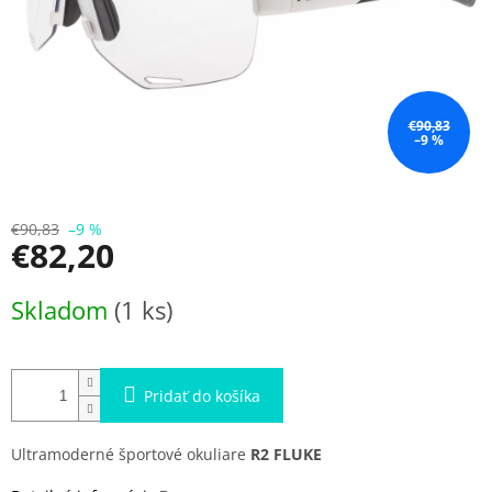
€90,83
–9 %
€90,83
–9 %
€82,20
Jednotková
Skladom
(1 ks)
cena:
Pridať do košíka
Ultramoderné športové okuliare
R2 FLUKE