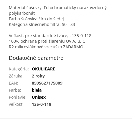
Materiál šošovky: Fotochromatický nárazuvzdorný
polykarbonát
Farba šošovky: číra do šedej
Kategória slnečného filtra: S0 - S3
Veľkosť:
pre štandardné tváre; , 135-0-118
100% ochrana proti žiareniu UV A, B, C
R2 mikrovláknové vrecúško ZADARMO
Dodatočné parametre
Kategória
:
OKULIEARE
Záruka
:
2 roky
EAN
:
8595627175009
Farba
:
biela
Pohlavie
:
Unisex
veľkosť
:
135-0-118
Z
á