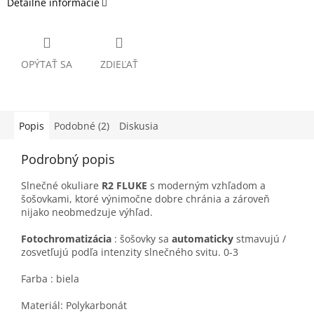
Detailné informácie
OPÝTAŤ SA
ZDIEĽAŤ
Popis
Podobné (2)
Diskusia
Podrobný popis
Slnečné okuliare
R2 FLUKE
s moderným vzhľadom a
šošovkami, ktoré výnimočne dobre chránia a zároveň
nijako neobmedzuje výhľad.
Fotochromatizácia
: šošovky sa
automaticky
stmavujú /
zosvetľujú podľa intenzity slnečného svitu. 0-3
Farba
:
biela
Materiál:
Polykarbonát