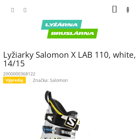
Prejsť
NÁKU
na
obsah
KOŠÍK
Lyžiarky Salomon X LAB 110, white,
14/15
2000000368122
Značka:
Salomon
Výpredaj