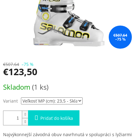
€507,64
–75 %
€507,64
–75 %
€123,50
Jednotková
Skladom
(1 ks)
cena:
Variant
Pridať do košíka
Najvýkonnejší závodná obuv navrhnutá v spolupráci s lyžiarmi