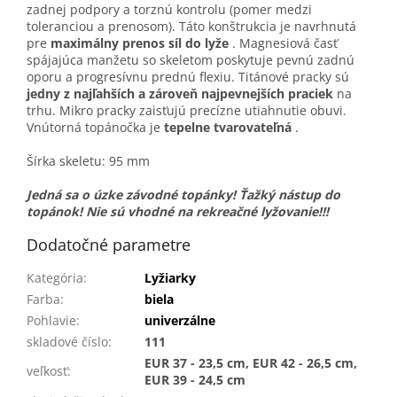
zadnej podpory a torznú kontrolu (pomer medzi
toleranciou a prenosom). Táto konštrukcia je navrhnutá
pre
maximálny prenos síl do lyže
. Magnesiová časť
spájajúca manžetu so skeletom poskytuje pevnú zadnú
oporu a progresívnu prednú flexiu. Titánové pracky sú
jedny z najľahších a zároveň najpevnejších praciek
na
trhu. Mikro pracky zaisťujú precízne utiahnutie obuvi.
Vnútorná topánočka je
tepelne tvarovateľná
.
Šírka skeletu: 95 mm
Jedná sa o úzke závodné topánky! Ťažký nástup do
topánok! Nie sú vhodné na rekreačné lyžovanie!!!
Dodatočné parametre
Kategória
:
Lyžiarky
Farba
:
biela
Pohlavie
:
univerzálne
skladové číslo
:
111
EUR 37 - 23,5 cm, EUR 42 - 26,5 cm,
veľkosť
:
EUR 39 - 24,5 cm