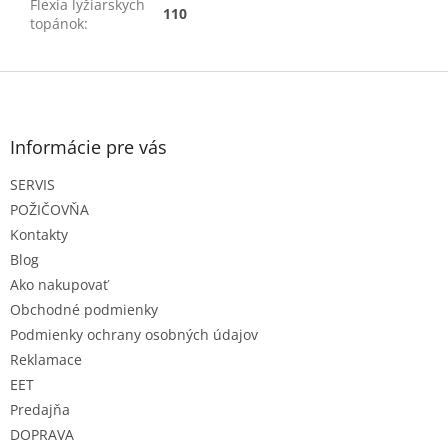
Flexia lyžiarskych
110
topánok
:
Z
á
p
ä
Informácie pre vás
t
SERVIS
i
e
POŽIČOVŇA
Kontakty
Blog
Ako nakupovať
Obchodné podmienky
Podmienky ochrany osobných údajov
Reklamace
EET
Predajňa
DOPRAVA