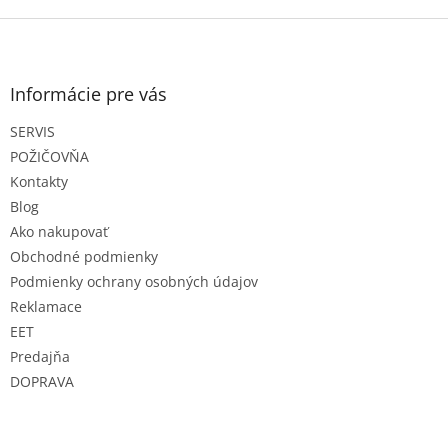
Z
á
p
ä
Informácie pre vás
t
SERVIS
i
e
POŽIČOVŇA
Kontakty
Blog
Ako nakupovať
Obchodné podmienky
Podmienky ochrany osobných údajov
Reklamace
EET
Predajňa
DOPRAVA