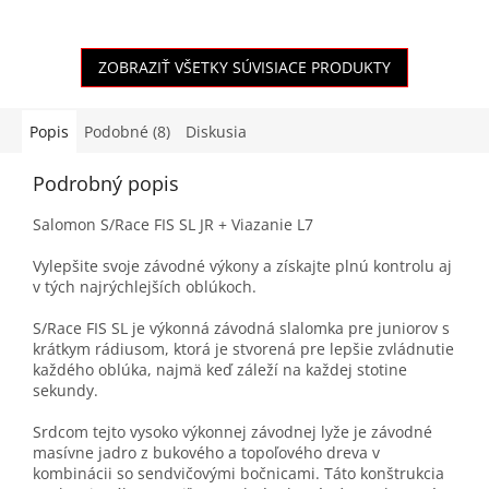
ZOBRAZIŤ VŠETKY SÚVISIACE PRODUKTY
Popis
Podobné (8)
Diskusia
Podrobný popis
Salomon S/Race FIS SL JR + Viazanie L7
Vylepšite svoje závodné výkony a získajte plnú kontrolu aj
v tých najrýchlejších oblúkoch.
S/Race FIS SL je výkonná závodná slalomka pre juniorov s
krátkym rádiusom, ktorá je stvorená pre lepšie zvládnutie
každého oblúka, najmä keď záleží na každej stotine
sekundy.
Srdcom tejto vysoko výkonnej závodnej lyže je závodné
masívne jadro z bukového a topoľového dreva v
kombinácii so sendvičovými bočnicami. Táto konštrukcia