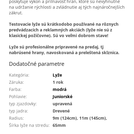
poskytuje výkon a priľnavosť hrán, ktoré sú nevyhnutné
na udržanie rýchlosti a zvládnutie aj tých najnáročnejších
zákrut.
Testovacie lyže sú krátkodobo používané na rôznych
predvádzacích a reklamných akciách (lyže nie sú z
klasickej požičovne). Sú vo veľmi dobrom stave!
Lyže sú profesionálne pripravené na predaj, tj
nabrúsené hrany, navoskovaná a preleštená sklznica.
Dodatočné parametre
Kategória
:
Lyže
Záruka
:
1 rok
Farba
:
modrá
Pohlavie
:
Juniorské
typ zjazdovky
:
upravená
typ jadra
:
Drevené
Radius
:
9m (124cm), 11m (145cm),
Šírka lyže na stredu
:
65mm