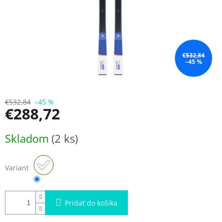
€532,84
–45 %
€532,84
–45 %
€288,72
Jednotková
Skladom
(2 ks)
cena:
Variant
Pridať do košíka