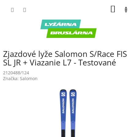
Prejsť
NÁKU
na
obsah
KOŠÍK
Zjazdové lyže Salomon S/Race FIS
SL JR + Viazanie L7 - Testované
2120488/124
Značka:
Salomon