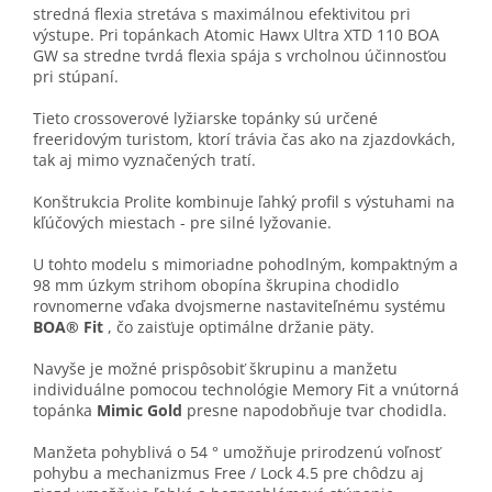
stredná flexia stretáva s maximálnou efektivitou pri
výstupe. Pri topánkach Atomic Hawx Ultra XTD 110 BOA
GW sa stredne tvrdá flexia spája s vrcholnou účinnosťou
pri stúpaní.
Tieto crossoverové lyžiarske topánky sú určené
freeridovým turistom, ktorí trávia čas ako na zjazdovkách,
tak aj mimo vyznačených tratí.
Konštrukcia Prolite kombinuje ľahký profil s výstuhami na
kľúčových miestach - pre silné lyžovanie.
U tohto modelu s mimoriadne pohodlným, kompaktným a
98 mm úzkym strihom obopína škrupina chodidlo
rovnomerne vďaka dvojsmerne nastaviteľnému systému
BOA® Fit
, čo zaisťuje optimálne držanie päty.
Navyše je možné prispôsobiť škrupinu a manžetu
individuálne pomocou technológie Memory Fit a vnútorná
topánka
Mimic Gold
presne napodobňuje tvar chodidla.
Manžeta pohyblivá o 54 ° umožňuje prirodzenú voľnosť
pohybu a mechanizmus Free / Lock 4.5 pre chôdzu aj