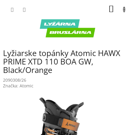
Prejsť
NÁKU
na
obsah
KOŠÍK
Lyžiarske topánky Atomic HAWX
PRIME XTD 110 BOA GW,
Black/Orange
2090308/26
Značka:
Atomic