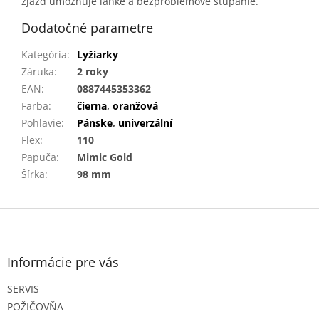
zjazd umožňuje ľahké a bezproblémové stúpanie.
Dodatočné parametre
Kategória
:
Lyžiarky
Záruka
:
2 roky
EAN
:
0887445353362
Farba
:
čierna
,
oranžová
Pohlavie
:
Pánske
,
univerzální
Flex
:
110
Papuča
:
Mimic Gold
Šírka
:
98 mm
Z
á
p
ä
Informácie pre vás
t
SERVIS
i
e
POŽIČOVŇA