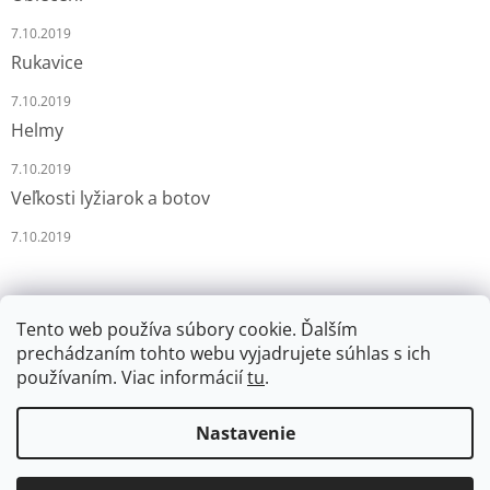
7.10.2019
Rukavice
7.10.2019
Helmy
7.10.2019
Veľkosti lyžiarok a botov
7.10.2019
Tento web používa súbory cookie. Ďalším
prechádzaním tohto webu vyjadrujete súhlas s ich
používaním. Viac informácií
tu
.
Vytvoril Shoptet
Nastavenie
Copyright 2026
LYŽÁRNA-BRUSLÁRNA
. Všetky práva