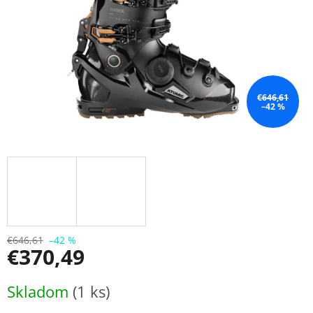
€646,61
–42 %
€646,61
–42 %
€370,49
Jednotková
Skladom
(1 ks)
cena: