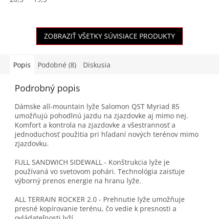
ZOBRAZIŤ VŠETKY SÚVISIACE PRODUKTY
Popis
Podobné (8)
Diskusia
Podrobný popis
Dámske all-mountain lyže Salomon QST Myriad 85
umožňujú pohodlnú jazdu na zjazdovke aj mimo nej.
Komfort a kontrola na zjazdovke a všestrannosť a
jednoduchosť použitia pri hľadaní nových terénov mimo
zjazdovku.
FULL SANDWICH SIDEWALL - Konštrukcia lyže je
používaná vo svetovom pohári. Technológia zaisťuje
výborný prenos energie na hranu lyže.
ALL TERRAIN ROCKER 2.0 - Prehnutie lyže umožňuje
presné kopírovanie terénu, čo vedie k presnosti a
ovládateľnosti lyží.