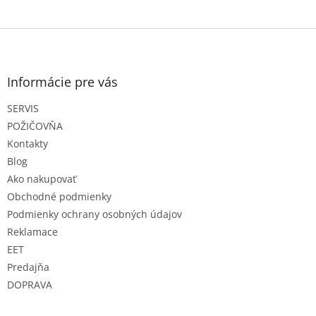
Z
á
p
ä
Informácie pre vás
t
SERVIS
i
e
POŽIČOVŇA
Kontakty
Blog
Ako nakupovať
Obchodné podmienky
Podmienky ochrany osobných údajov
Reklamace
EET
Predajňa
DOPRAVA