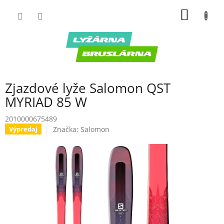
Prejsť
NÁKU
na
obsah
KOŠÍK
Zjazdové lyže Salomon QST
MYRIAD 85 W
2010000675489
Značka:
Salomon
Výpredaj