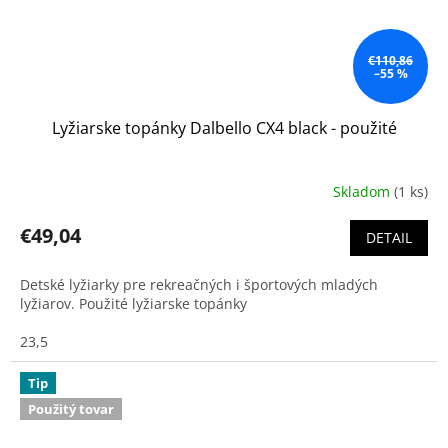
€110,86
–55 %
Lyžiarske topánky Dalbello CX4 black - použité
Skladom
(1 ks)
€49,04
DETAIL
Detské lyžiarky pre rekreačných i športových mladých
lyžiarov. Použité lyžiarske topánky
23,5
Tip
Použitý tovar