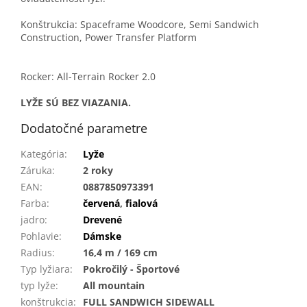
Konštrukcia: Spaceframe Woodcore, Semi Sandwich
Construction, Power Transfer Platform
Rocker: All-Terrain Rocker 2.0
LYŽE SÚ BEZ VIAZANIA.
Dodatočné parametre
Kategória
:
Lyže
Záruka
:
2 roky
EAN
:
0887850973391
Farba
:
červená
,
fialová
jadro
:
Drevené
Pohlavie
:
Dámske
Radius
:
16,4 m / 169 cm
Typ lyžiara
:
Pokročilý - Športové
typ lyže
:
All mountain
konštrukcia
:
FULL SANDWICH SIDEWALL