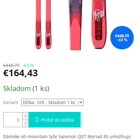
€448,79
–63 %
€448,79
–63 %
€164,43
Jednotková
Skladom
(1 ks)
cena:
Variant
Pridať do košíka
Dámske all-mountain lyže Salomon QST Myriad 85 umožňujú