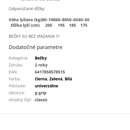
Odporúčané dĺžky:
Váha lyžiara (kg)
80–100
60–80
50–65
40–50
Dĺžka lyží (cm)
205
195
185
175
BEŽKY SÚ BEZ VIAZANIA !!!
Dodatočné parametre
Kategória
:
Bežky
Záruka
:
2 roky
EAN
:
6417858578515
Farba
:
čierna
,
Zelená
,
Bílá
Pohlavie
:
univerzálne
sklznice
:
g-grip
vhodný štýl
:
classic
Z
á
p