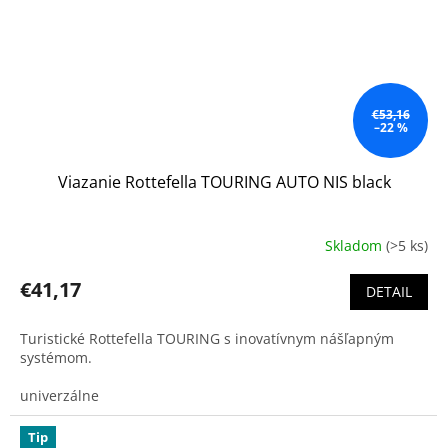
€53,16
–22 %
Viazanie Rottefella TOURING AUTO NIS black
Skladom
(>5 ks)
€41,17
DETAIL
Turistické Rottefella TOURING s inovatívnym nášľapným
systémom.
univerzálne
Tip