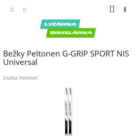
Prejsť
NÁKU
na
obsah
KOŠÍK
Bežky Peltonen G-GRIP SPORT NIS
Universal
Značka:
Peltonen