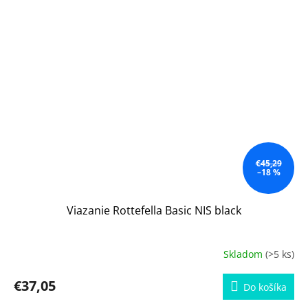
€45,29
–18 %
Viazanie Rottefella Basic NIS black
Skladom
(>5 ks)
€37,05
Do košíka