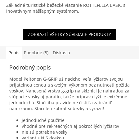
Základné turistické bežecké viazanie ROTTEFELLA BASIC s
inovatívnym nášľapným systémom.
ZOBRAZIŤ VŠETKY SÚVISIACE PRODUKTY
Popis
Podobné (5)
Diskusia
Podrobný popis
Model Peltonen G-GRIP už nadchol veľa lyžiarov svojou
prijateľnou cenou a skvelým výkonom bez nutnosti požitia
voskov. Nanesená vrstva g-grip na sklznici je náhradou za
stúpacie vosky aj parafín, takže príprava lyží je extrémne
jednoduchá. Stačí iba pravidelne čistiť a zabrániť
namŕzaniu. Stačí len zobrať si bežky a vyraziť!
jednoduché použitie
vhodné pre rekreačných aj pokročilých lyžiarov
nie sú potrebné vosky
variant s NIS doskou