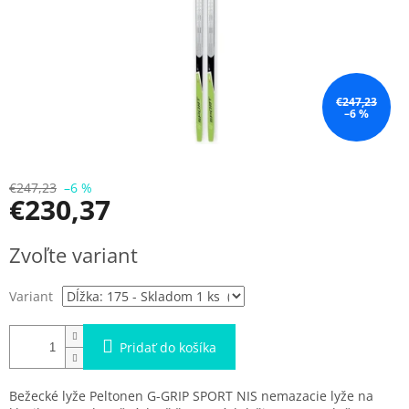
€247,23
–6 %
€247,23
–6 %
€230,37
Jednotková
Zvoľte variant
cena:
Variant
Pridať do košíka
Bežecké lyže Peltonen G-GRIP SPORT NIS nemazacie lyže na