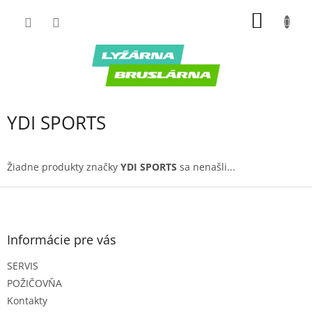
Prejsť
NÁKU
na
obsah
KOŠÍK
YDI SPORTS
Žiadne produkty značky
YDI SPORTS
sa nenašli...
Z
á
p
ä
Informácie pre vás
t
SERVIS
i
e
POŽIČOVŇA
Kontakty