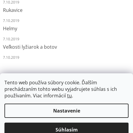
7.10.2019
Rukavice
7.10.2019
Helmy
7.10.2019
Veľkosti lyžiarok a botov
7.10.2019
Tento web používa súbory cookie. Ďalším
prechádzaním tohto webu vyjadrujete súhlas s ich
používaním. Viac informácií
tu
.
Vytvoril Shoptet
Nastavenie
Copyright 2026
LYŽÁRNA-BRUSLÁRNA
. Všetky práva
Súhlasím
vyhradené.