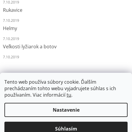
7.10.2019
Rukavice
7.10.2019
Helmy
7.10.2019
Veľkosti lyžiarok a botov
7.10.2019
Tento web používa súbory cookie. Ďalším
prechádzaním tohto webu vyjadrujete súhlas s ich
používaním. Viac informácií
tu
.
Vytvoril Shoptet
Nastavenie
Copyright 2026
LYŽÁRNA-BRUSLÁRNA
. Všetky práva
Súhlasím
vyhradené.