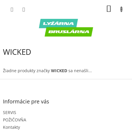
Prejsť
NÁKU
na
obsah
KOŠÍK
WICKED
Žiadne produkty značky
WICKED
sa nenašli...
Z
á
p
ä
Informácie pre vás
t
SERVIS
i
e
POŽIČOVŇA
Kontakty