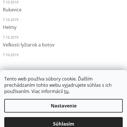
7.10.2019
Rukavice
7.10.2019
Helmy
7.10.2019
Veľkosti lyžiarok a botov
7.10.2019
Tento web používa súbory cookie. Ďalším
prechádzaním tohto webu vyjadrujete súhlas s ich
používaním. Viac informácií
tu
.
Vytvoril Shoptet
Nastavenie
Copyright 2026
LYŽÁRNA-BRUSLÁRNA
. Všetky práva
Súhlasím
vyhradené.