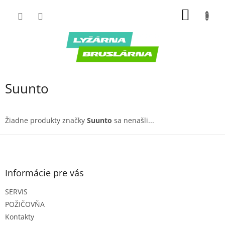
Prejsť
NÁKU
na
obsah
KOŠÍK
Suunto
Žiadne produkty značky
Suunto
sa nenašli...
Z
á
p
ä
Informácie pre vás
t
SERVIS
i
e
POŽIČOVŇA
Kontakty