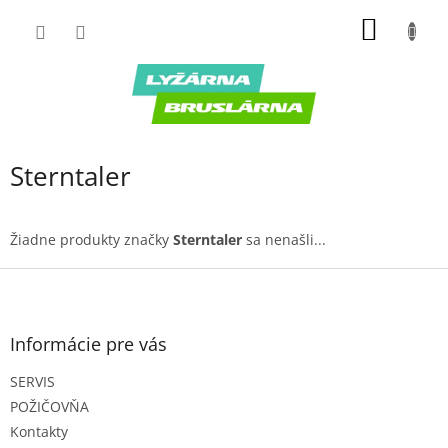
Prejsť
NÁKU
na
obsah
KOŠÍK
Sterntaler
Žiadne produkty značky
Sterntaler
sa nenašli...
Z
á
p
ä
Informácie pre vás
t
SERVIS
i
e
POŽIČOVŇA
Kontakty