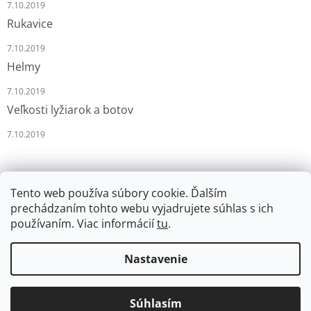
7.10.2019
Rukavice
7.10.2019
Helmy
7.10.2019
Veľkosti lyžiarok a botov
7.10.2019
Tento web používa súbory cookie. Ďalším
prechádzaním tohto webu vyjadrujete súhlas s ich
používaním. Viac informácií
tu
.
Vytvoril Shoptet
Nastavenie
Copyright 2026
LYŽÁRNA-BRUSLÁRNA
. Všetky práva
Súhlasím
vyhradené.