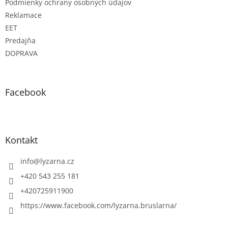
Podmienky ochrany osobných údajov
p
Reklamace
i
s
EET
u
Predajňa
DOPRAVA
Facebook
Kontakt
info
@
lyzarna.cz
+420 543 255 181
+420725911900
https://www.facebook.com/lyzarna.bruslarna/