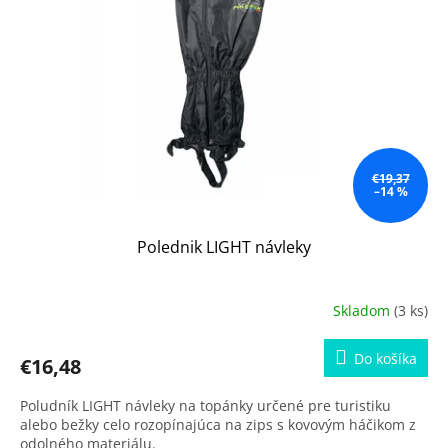
s
d
p
u
r
k
o
t
d
o
u
v
k
t
o
€19,37
–14 %
v
Polednik LIGHT návleky
Skladom
(3 ks)
Do košíka
€16,48
Poludník LIGHT návleky na topánky určené pre turistiku
alebo bežky celo rozopínajúca na zips s kovovým háčikom z
odolného materiálu.