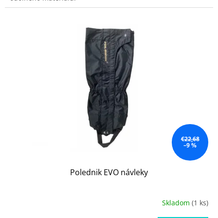
€22,68
–9 %
Polednik EVO návleky
Skladom
(1 ks)