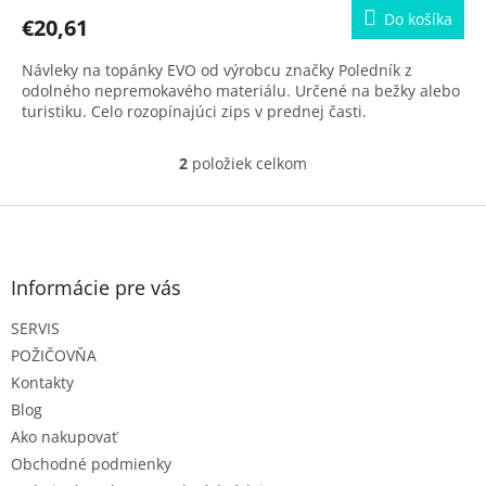
Do košíka
€20,61
Návleky na topánky EVO od výrobcu značky Poledník z
odolného nepremokavého materiálu. Určené na bežky alebo
turistiku. Celo rozopínajúci zips v prednej časti.
2
položiek celkom
O
v
l
Z
á
á
d
p
a
ä
Informácie pre vás
c
t
i
SERVIS
i
e
e
p
POŽIČOVŇA
r
Kontakty
v
Blog
k
Ako nakupovať
y
v
Obchodné podmienky
ý