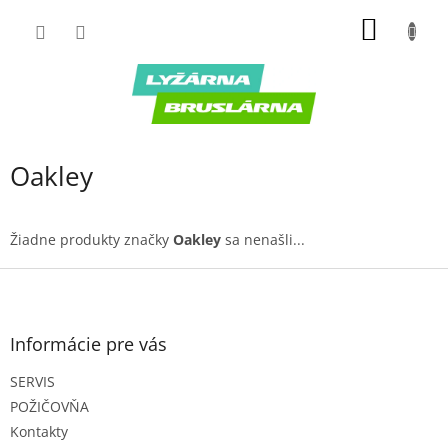
Prejsť
NÁKU
na
obsah
KOŠÍK
Oakley
Žiadne produkty značky
Oakley
sa nenašli...
Z
á
p
ä
Informácie pre vás
t
SERVIS
i
e
POŽIČOVŇA
Kontakty