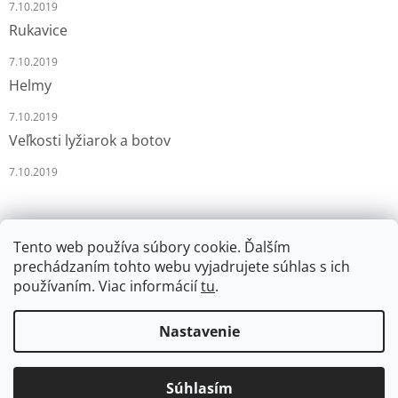
7.10.2019
Rukavice
7.10.2019
Helmy
7.10.2019
Veľkosti lyžiarok a botov
7.10.2019
Tento web používa súbory cookie. Ďalším
prechádzaním tohto webu vyjadrujete súhlas s ich
používaním. Viac informácií
tu
.
Vytvoril Shoptet
Nastavenie
Copyright 2026
LYŽÁRNA-BRUSLÁRNA
. Všetky práva
Súhlasím
vyhradené.