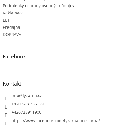
ý
Podmienky ochrany osobných údajov
p
Reklamace
i
s
EET
u
Predajňa
DOPRAVA
Facebook
Kontakt
info
@
lyzarna.cz
+420 543 255 181
+420725911900
https://www.facebook.com/lyzarna.bruslarna/