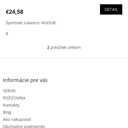
DETAIL
€24,58
Športové rukavice VIGOUR.
8
2
položiek celkom
O
v
l
Z
á
á
d
p
a
ä
Informácie pre vás
c
t
i
SERVIS
i
e
e
p
POŽIČOVŇA
r
Kontakty
v
Blog
k
Ako nakupovať
y
v
Obchodné podmienky