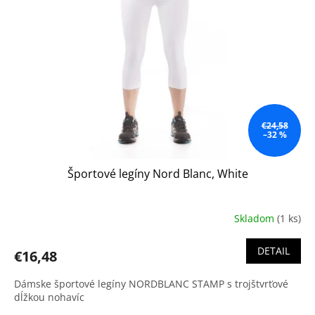
s
d
p
u
r
k
o
t
d
o
u
v
k
t
o
€24,58
–32 %
v
Športové legíny Nord Blanc, White
Skladom
(1 ks)
DETAIL
€16,48
Dámske športové legíny NORDBLANC STAMP s trojštvrťové
dĺžkou nohavíc