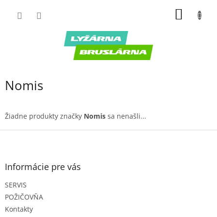
Prejsť
NÁKU
na
obsah
KOŠÍK
Nomis
Žiadne produkty značky
Nomis
sa nenašli...
Z
á
p
ä
Informácie pre vás
t
SERVIS
i
e
POŽIČOVŇA
Kontakty