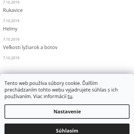
7.10.2019
Rukavice
7.10.2019
Helmy
7.10.2019
Veľkosti lyžiarok a botov
7.10.2019
Tento web používa súbory cookie. Ďalším
prechádzaním tohto webu vyjadrujete súhlas s ich
používaním. Viac informácií
tu
.
Vytvoril Shoptet
Nastavenie
Copyright 2026
LYŽÁRNA-BRUSLÁRNA
. Všetky práva
Súhlasím
vyhradené.