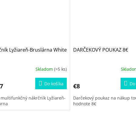
ník Lyžiareň-Bruslárna White
DARČEKOVÝ POUKAZ 8€
Skladom
(>5 ks)
Sklad
Do košíka
Do 
7
€8
 multifunkčný nákrčník Lyžiareň-
Darčekový poukaz na nákup to
árna
hodnote 8€