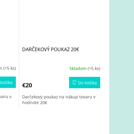
DARČEKOVÝ POUKAZ 20€
om
(>5 ks)
Skladom
(>5 ks)
košíka
Do košíka
€20
varu v
Darčekový poukaz na nákup tovaru v
hodnote 20€