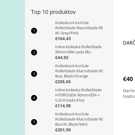
Top 10 produktov
Kolieskové korčule
Rollerblade Macroblade 90
W, Grey/Pink
€164,43
DARČ
Inline kolieska Rollerblade
90mm/84A sada 8ks
€44,92
Kolieskové korčule
Rollerblade Macroblade 90
Boa, Black/Orange
€40
€205,65
Inline kolieska Rollerblade
Darče
HYDROGEN 90mm/85A +
hodno
ILQ-9 (sada 8 ks)
€114,98
Kolieskové korčule
Rollerblade Macroblade 90
Boa W, Black/Mint
€201,90