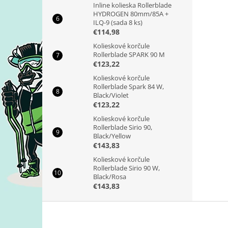
Inline kolieska Rollerblade
HYDROGEN 80mm/85A +
ILQ-9 (sada 8 ks)
€114,98
Kolieskové korčule
Rollerblade SPARK 90 M
€123,22
Kolieskové korčule
Rollerblade Spark 84 W,
Black/Violet
€123,22
Kolieskové korčule
Rollerblade Sirio 90,
Black/Yellow
€143,83
Kolieskové korčule
Rollerblade Sirio 90 W,
Black/Rosa
€143,83
Z
á