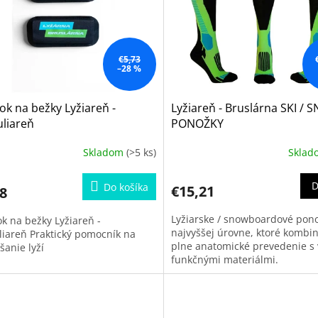
€5,73
–28 %
k na bežky Lyžiareň -
Lyžiareň - Bruslárna SKI / 
liareň
PONOŽKY
Skladom
(>5 ks)
Skla
D
Do košíka
€15,21
8
Lyžiarske / snowboardové pon
k na bežky Lyžiareň -
najvyššej úrovne, ktoré kombi
liareň Praktický pomocník na
plne anatomické prevedenie s
šanie lyží
funkčnými materiálmi.