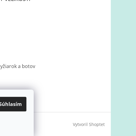
lyžiarok a botov
Súhlasím
Vytvoril Shoptet