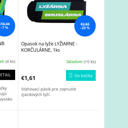
€16,44
€2,02
–7 %
–20 %
SNB
Opasok na lyže LYŽIARNE -
KORČULÁRNE, 1ks
dom
(4 ks)
Skladom
(>5 ks)
ETAIL
Do košíka
€1,61
ožky
Sťahovací pásik pre zopnutie
nujú
zjazdových lyží.
 vysoko