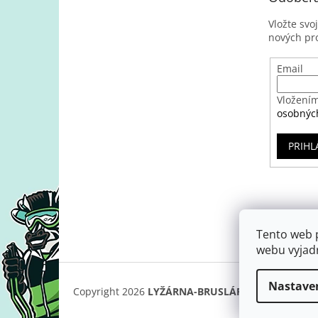
Vložte svo
nových pr
Email
Vložením
osobnýc
PRIHL
Tento web 
webu vyjadr
Nastave
Copyright 2026
LYŽÁRNA-BRUSLÁRNA
. Všetky prá