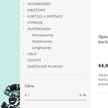
i
p
SNOWBOARDY
s
r
p
OBLEČENIE
o
r
d
KORČULE A SNĚŽNICE
o
u
VÝPREDAJ
d
k
SKATEBOARDY
u
t
Pennyboardy
Opaso
k
o
Skateboardy
Korču
t
v
o
Longboardy
v
OBUV
ČASOPIS
€4,0
DARČEKOVÉ POUKAZY
Opaso
Korču
prená
Cena
€
1
€
40