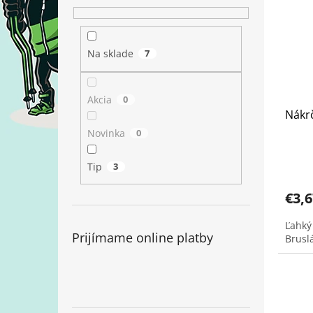
Na sklade
7
Akcia
0
Nákrč
Novinka
0
Tip
3
€3,6
Ľahký
Prijímame online platby
Brusl