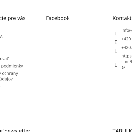
ie pre vás
Facebook
Kontakt
info
ŇA
+420 
+420
https
ovať
com/l
 podmienky
a/
 ochrany
údajov
e
ť newsletter
TABULK