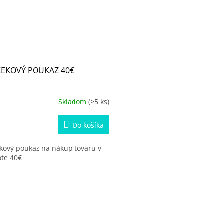
EKOVÝ POUKAZ 40€
Skladom
(>5 ks)
Do košíka
kový poukaz na nákup tovaru v
te 40€
O
v
l
á
d