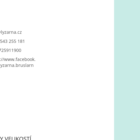
@
lyzarna.cz
543 255 181
725911900
://www.facebook.
yzarna.bruslarn
Y VELIKOSTÍ