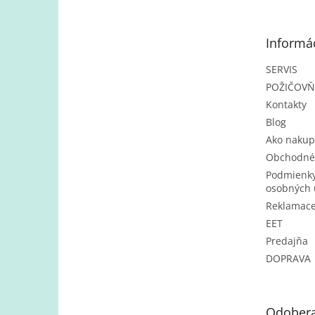
p
ä
t
Informác
i
e
SERVIS
POŽIČOV
Kontakty
Blog
Ako nakup
Obchodné
Podmienky
osobných 
Reklamac
EET
Predajňa
DOPRAVA
Odobera