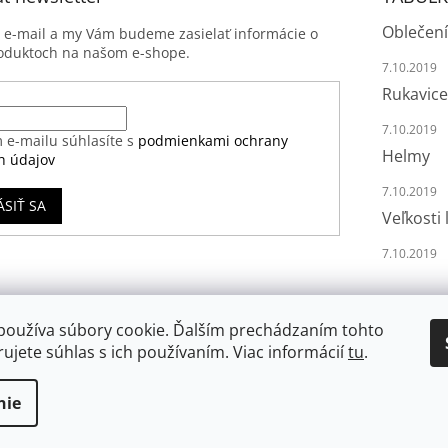
Oblečení
j e-mail a my Vám budeme zasielať informácie o
oduktoch na našom e-shope.
7.10.2019
Rukavice
7.10.2019
 e-mailu súhlasíte s
podmienkami ochrany
Helmy
h údajov
7.10.2019
ÁSIŤ SA
Veľkosti 
7.10.2019
používa súbory cookie. Ďalším prechádzaním tohto
ujete súhlas s ich používaním. Viac informácií
tu
.
nie
va vyhradené.