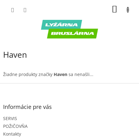
Prejsť
NÁKU
na
obsah
KOŠÍK
Haven
Žiadne produkty značky
Haven
sa nenašli...
Z
á
p
ä
Informácie pre vás
t
SERVIS
i
e
POŽIČOVŇA
Kontakty