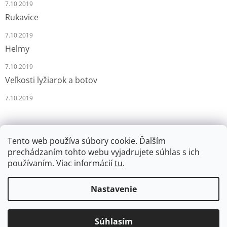
7.10.2019
Rukavice
7.10.2019
Helmy
7.10.2019
Veľkosti lyžiarok a botov
7.10.2019
Tento web používa súbory cookie. Ďalším
prechádzaním tohto webu vyjadrujete súhlas s ich
používaním. Viac informácií
tu
.
Vytvoril Shoptet
Nastavenie
Copyright 2026
LYŽÁRNA-BRUSLÁRNA
. Všetky práva
Súhlasím
vyhradené.