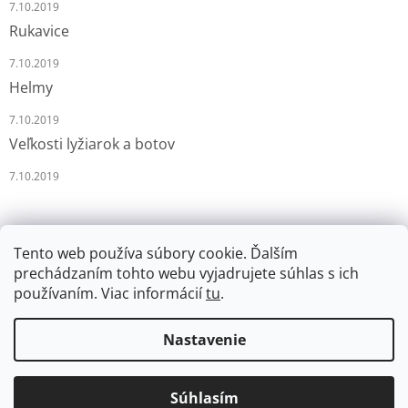
7.10.2019
Rukavice
7.10.2019
Helmy
7.10.2019
Veľkosti lyžiarok a botov
7.10.2019
Tento web používa súbory cookie. Ďalším
prechádzaním tohto webu vyjadrujete súhlas s ich
používaním. Viac informácií
tu
.
Vytvoril Shoptet
Nastavenie
Copyright 2026
LYŽÁRNA-BRUSLÁRNA
. Všetky práva
Súhlasím
vyhradené.