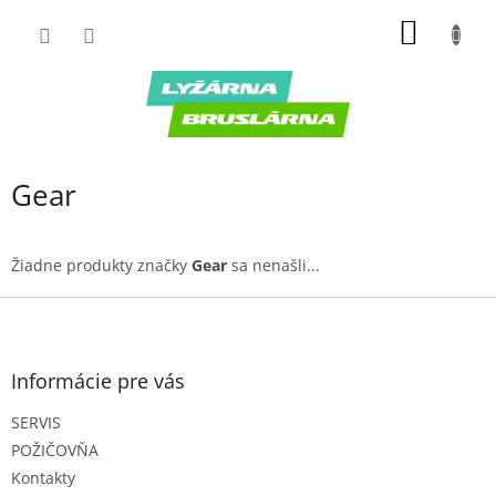
Prejsť
NÁKU
na
obsah
KOŠÍK
Gear
Žiadne produkty značky
Gear
sa nenašli...
Z
á
p
ä
Informácie pre vás
t
SERVIS
i
e
POŽIČOVŇA
Kontakty