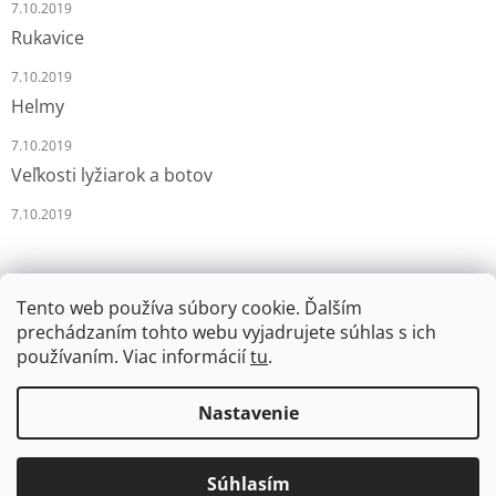
7.10.2019
Rukavice
7.10.2019
Helmy
7.10.2019
Veľkosti lyžiarok a botov
7.10.2019
Tento web používa súbory cookie. Ďalším
prechádzaním tohto webu vyjadrujete súhlas s ich
používaním. Viac informácií
tu
.
Vytvoril Shoptet
Nastavenie
Copyright 2026
LYŽÁRNA-BRUSLÁRNA
. Všetky práva
Súhlasím
vyhradené.