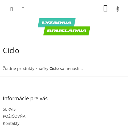
Prejsť
NÁKU
na
obsah
KOŠÍK
Ciclo
Žiadne produkty značky
Ciclo
sa nenašli...
Z
á
p
ä
Informácie pre vás
t
SERVIS
i
e
POŽIČOVŇA
Kontakty