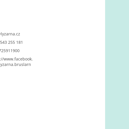
@
lyzarna.cz
543 255 181
725911900
://www.facebook.
yzarna.bruslarn