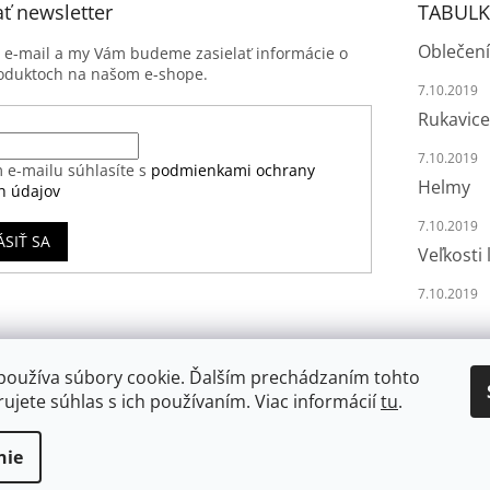
ť newsletter
TABULK
Oblečení
j e-mail a my Vám budeme zasielať informácie o
oduktoch na našom e-shope.
7.10.2019
Rukavice
7.10.2019
 e-mailu súhlasíte s
podmienkami ochrany
Helmy
h údajov
7.10.2019
ÁSIŤ SA
Veľkosti 
7.10.2019
používa súbory cookie. Ďalším prechádzaním tohto
ujete súhlas s ich používaním. Viac informácií
tu
.
nie
va vyhradené.