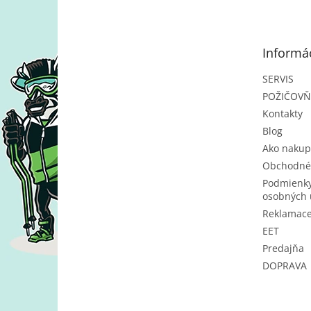
p
ä
t
Informác
i
e
SERVIS
POŽIČOV
Kontakty
Blog
Ako nakup
Obchodné
Podmienky
osobných 
Reklamac
EET
Predajňa
DOPRAVA