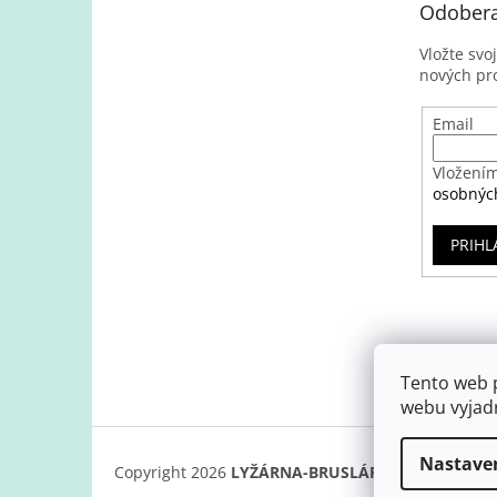
Odobera
Vložte svo
nových pr
Email
Vložením
osobnýc
PRIHL
Tento web 
webu vyjadr
Nastave
Copyright 2026
LYŽÁRNA-BRUSLÁRNA
. Všetky prá