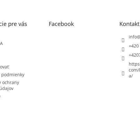
ie pre vás
Facebook
Kontakt
info
ŇA
+420 
+420
https
ovať
com/l
 podmienky
a/
 ochrany
údajov
e