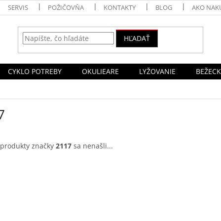
SERVIS
POŽIČOVŇA
KONTAKTY
BLOG
AKO NAK
HĽADAŤ
CYKLO POTREBY
OKULIEARE
LYŽOVANIE
BEŽECK
7
 produkty značky
2117
sa nenašli...