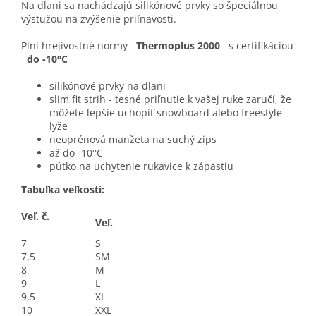
Na dlani sa nachádzajú silikónové prvky so špeciálnou
výstužou na zvýšenie priľnavosti.
Plní hrejivostné normy
Thermoplus 2000
s certifikáciou
do -10°C
silikónové prvky na dlani
slim fit strih - tesné priľnutie k vašej ruke zaručí, že
môžete lepšie uchopiť snowboard alebo freestyle
lyže
neoprénová manžeta na suchý zips
až do -10°C
pútko na uchytenie rukavice k zápästiu
Tabuľka veľkostí:
Veľ. č.
Veľ.
7
S
7,5
SM
8
M
9
L
9,5
XL
10
XXL