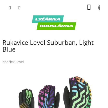
Prejsť
NÁKU
na
obsah
KOŠÍK
Rukavice Level Suburban, Light
Blue
Značka:
Level