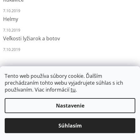
7.10.2019
Helmy
7.10.2019
Veľkosti lyžiarok a botov
7.10.2019
Tento web používa súbory cookie. Ďalším
prechádzaním tohto webu vyjadrujete súhlas s ich
používaním. Viac informácií
tu
.
Vytvoril Shoptet
Nastavenie
Copyright 2026
LYŽÁRNA-BRUSLÁRNA
. Všetky práva
Súhlasím
vyhradené.