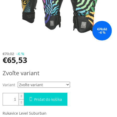
€70,02
–6 %
€70,02
–6 %
€65,53
Jednotková
Zvoľte variant
cena:
Variant
Pridať do košíka
Rukavice Level Suburban