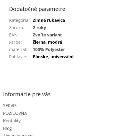
Dodatočné parametre
Kategória
:
Zimné rukavice
Záruka
:
2 roky
EAN
:
Zvoľte variant
Farba
:
čierna
,
modrá
materiál
:
100% Polyester
Pohlavie
:
Pánske
,
univerzální
Z
á
p
ä
Informácie pre vás
t
SERVIS
i
e
POŽIČOVŇA
Kontakty
Blog
Ako nakupovať