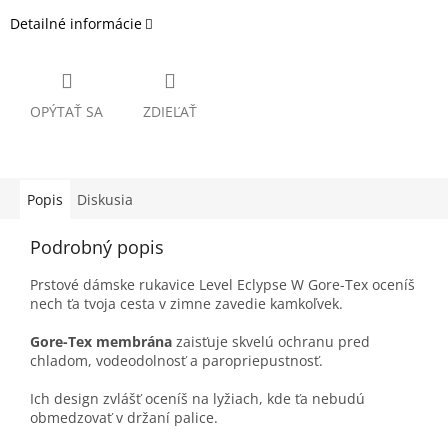
Detailné informácie
OPÝTAŤ SA
ZDIEĽAŤ
Popis
Diskusia
Podrobný popis
Prstové dámske rukavice Level Eclypse W Gore-Tex oceníš
nech ťa tvoja cesta v zimne zavedie kamkoľvek.
Gore-Tex membrána
zaisťuje skvelú ochranu pred
chladom, vodeodolnosť a paropriepustnosť.
Ich design zvlášť oceníš na lyžiach, kde ťa nebudú
obmedzovať v držaní palice.