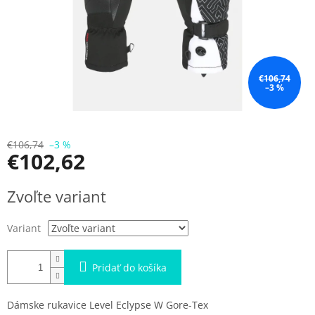
€106,74
–3 %
€106,74
–3 %
€102,62
Jednotková
Zvoľte variant
cena:
Variant
Pridať do košíka
Dámske rukavice Level Eclypse W Gore-Tex