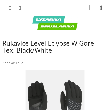
Prejsť
NÁKU
na
obsah
KOŠÍK
Rukavice Level Eclypse W Gore-
Tex, Black/White
Značka:
Level