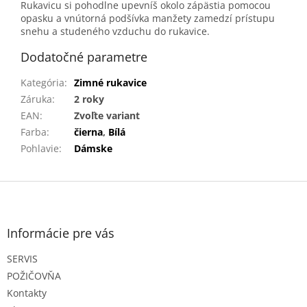
Rukavicu si pohodlne upevníš okolo zápästia pomocou
opasku a vnútorná podšívka manžety zamedzí prístupu
snehu a studeného vzduchu do rukavice.
Dodatočné parametre
Kategória
:
Zimné rukavice
Záruka
:
2 roky
EAN
:
Zvoľte variant
Farba
:
čierna
,
Bílá
Pohlavie
:
Dámske
Z
á
p
ä
Informácie pre vás
t
SERVIS
i
e
POŽIČOVŇA
Kontakty