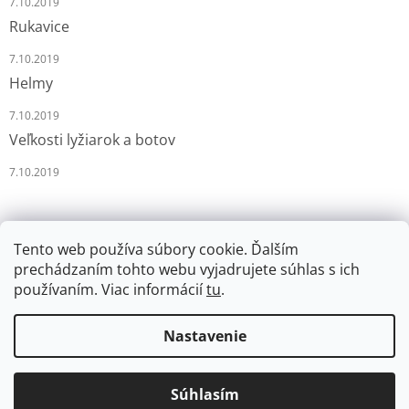
7.10.2019
Rukavice
7.10.2019
Helmy
7.10.2019
Veľkosti lyžiarok a botov
7.10.2019
Tento web používa súbory cookie. Ďalším
prechádzaním tohto webu vyjadrujete súhlas s ich
používaním. Viac informácií
tu
.
Vytvoril Shoptet
Nastavenie
Copyright 2026
LYŽÁRNA-BRUSLÁRNA
. Všetky práva
Súhlasím
vyhradené.