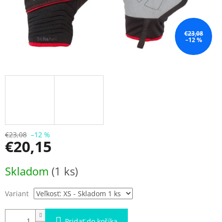
€23,08
–12 %
€23,08
–12 %
€20,15
Jednotková
Skladom
(1 ks)
cena:
Variant
Pridať do košíka