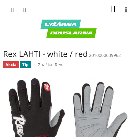
Prejsť
NÁKU
na
obsah
KOŠÍK
Rex LAHTI - white / red
2010000639962
Značka:
Rex
Akcia
Tip