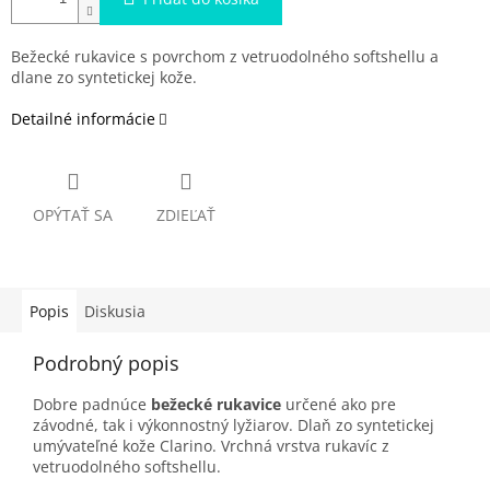
Bežecké rukavice s povrchom z vetruodolného softshellu a
dlane zo syntetickej kože.
Detailné informácie
OPÝTAŤ SA
ZDIEĽAŤ
Popis
Diskusia
Podrobný popis
Dobre padnúce
bežecké rukavice
určené ako pre
závodné, tak i výkonnostný lyžiarov. Dlaň zo syntetickej
umývateľné kože Clarino. Vrchná vrstva rukavíc z
vetruodolného softshellu.