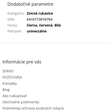
Dodatočné parametre
Kategória
:
Zimné rukavice
EAN
:
6416173016764
Farba
:
čierna
,
červená
,
Bílá
Pohlavie
:
univerzálne
Z
á
p
ä
Informácie pre vás
t
SERVIS
i
e
POŽIČOVŇA
Kontakty
Blog
Ako nakupovať
Obchodné podmienky
Podmienky ochrany osobných údajov