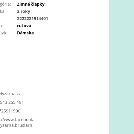
gória
:
Zimné čiapky
ka
:
2 roky
:
2222221914401
a
:
ružová
avie
:
Dámske
@
lyzarna.cz
543 255 181
725911900
://www.facebook.
yzarna.bruslarn