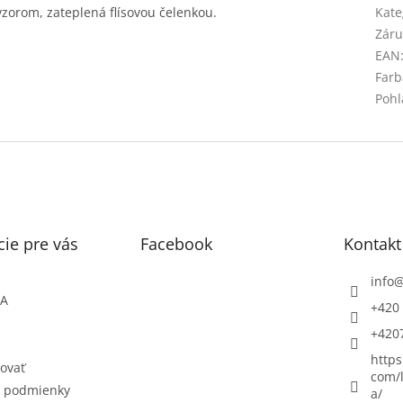
vzorom, zateplená flísovou čelenkou.
Kate
Záru
EAN
Farb
Pohl
ie pre vás
Facebook
Kontakt
info
ŇA
+420 
+420
https
ovať
com/l
 podmienky
a/