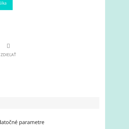
šíka
ZDIEĽAŤ
atočné parametre