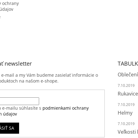
 ochrany
údajov
e
ť newsletter
TABULK
Oblečení
j e-mail a my Vám budeme zasielať informácie o
oduktoch na našom e-shope.
7.10.2019
Rukavice
7.10.2019
 e-mailu súhlasíte s
podmienkami ochrany
Helmy
h údajov
7.10.2019
ÁSIŤ SA
Veľkosti 