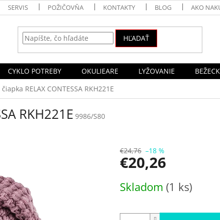
SERVIS
POŽIČOVŇA
KONTAKTY
BLOG
AKO NAK
HĽADAŤ
CYKLO POTREBY
OKULIEARE
LYŽOVANIE
BEŽECK
 čiapka RELAX CONTESSA RKH221E
SSA RKH221E
9986/S80
€24,76
–18 %
€20,26
Jednotková
Skladom
(1 ks)
cena: