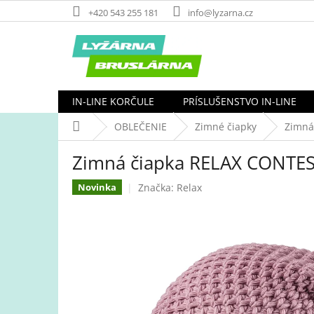
Prejsť
+420 543 255 181
info@lyzarna.cz
na
obsah
IN-LINE KORČULE
PRÍSLUŠENSTVO IN-LINE
Domov
OBLEČENIE
Zimné čiapky
Zimná
Zimná čiapka RELAX CONTE
Značka:
Relax
Novinka