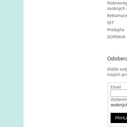
Podmienky
osobných 
Reklamac
EET
Predajňa
DOPRAVA
Odobera
Vložte svo
nových pr
Email
Vložením
osobnýc
PRIHL