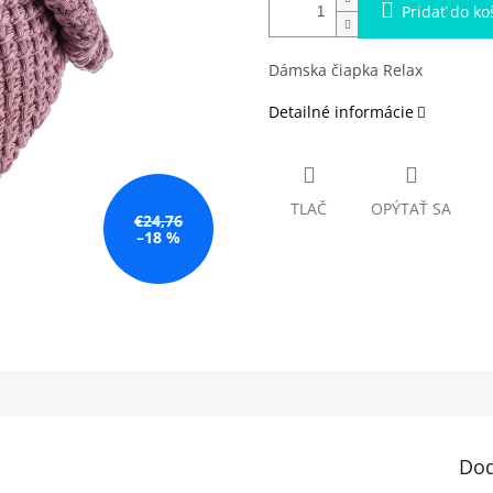
Pridať do ko
Dámska čiapka Relax
Detailné informácie
TLAČ
OPÝTAŤ SA
€24,76
–18 %
Dod