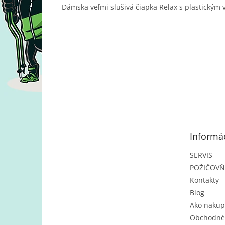
Dámska veľmi slušivá čiapka Relax s plastickým 
Z
á
p
ä
t
Informác
i
e
SERVIS
POŽIČOV
Kontakty
Blog
Ako nakup
Obchodné