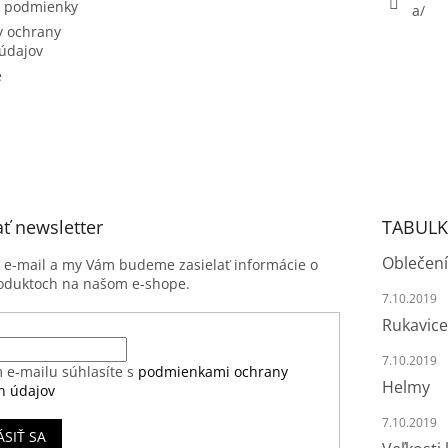
 podmienky
a/
 ochrany
údajov
e
ť newsletter
TABULK
Oblečení
j e-mail a my Vám budeme zasielať informácie o
oduktoch na našom e-shope.
7.10.2019
Rukavice
7.10.2019
 e-mailu súhlasíte s
podmienkami ochrany
Helmy
h údajov
7.10.2019
ÁSIŤ SA