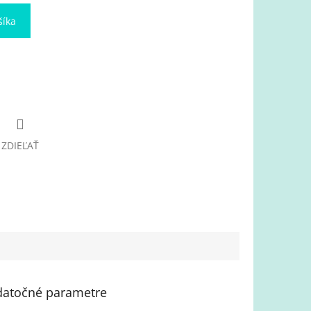
šíka
ZDIEĽAŤ
atočné parametre