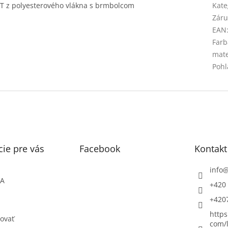
INT z polyesterového vlákna s brmbolcom
Kate
Záru
EAN
Farb
mate
Pohl
ie pre vás
Facebook
Kontakt
info
ŇA
+420 
+420
https
ovať
com/l