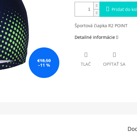
Pridať do ko
Športová čiapka R2 POINT
Detailné informácie
€18,50
TLAČ
OPÝTAŤ SA
–11 %
Dod