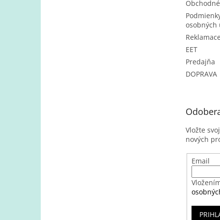
Obchodné
Podmienky
osobných 
Reklamac
EET
Predajňa
DOPRAVA
Odobera
Vložte svo
nových pr
Email
Vložením
osobnýc
PRIHL