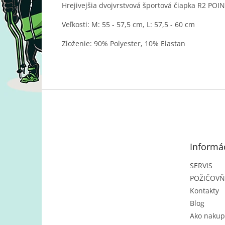
Hrejivejšia dvojvrstvová športová čiapka R2 PO
Veľkosti: M: 55 - 57,5 ​​cm, L: 57,5 ​​- 60 cm
Zloženie: 90% Polyester, 10% Elastan
Z
á
p
ä
t
Informác
i
e
SERVIS
POŽIČOV
Kontakty
Blog
Ako nakup