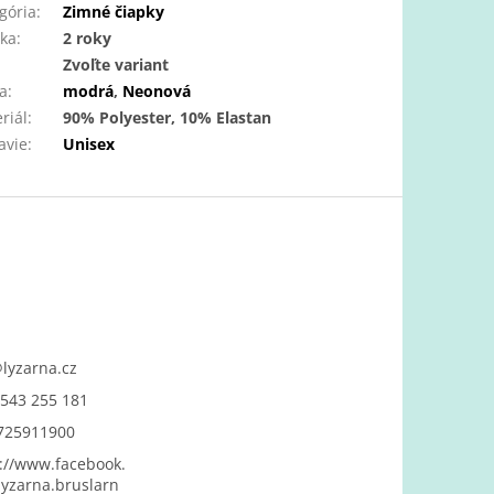
gória
:
Zimné čiapky
ka
:
2 roky
:
Zvoľte variant
a
:
modrá
,
Neonová
riál
:
90% Polyester, 10% Elastan
avie
:
Unisex
@
lyzarna.cz
543 255 181
725911900
://www.facebook.
yzarna.bruslarn