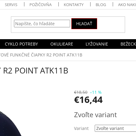
SERVIS
POŽIČOVŇA
KONTAKTY
BLOG
AKO NAK
HĽADAŤ
CYKLO POTREBY
OKULIEARE
LYŽOVANIE
BEŽECK
OVÉ FUNKČNÉ ČIAPKY R2 POINT ATK11B
 R2 POINT ATK11B
€18,50
–11 %
€16,44
Jednotková
Zvoľte variant
cena:
Variant