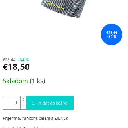
€28,44
–34 %
€28,44
–34 %
€18,50
Jednotková
Skladom
(1 ks)
cena:
Pridať do košíka
Príjemná, funkčné čelenka
ZIENER.