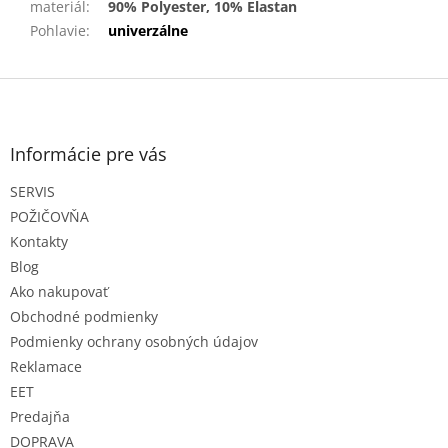
materiál
:
90% Polyester, 10% Elastan
Pohlavie
:
univerzálne
Z
á
p
ä
Informácie pre vás
t
SERVIS
i
e
POŽIČOVŇA
Kontakty
Blog
Ako nakupovať
Obchodné podmienky
Podmienky ochrany osobných údajov
Reklamace
EET
Predajňa
DOPRAVA