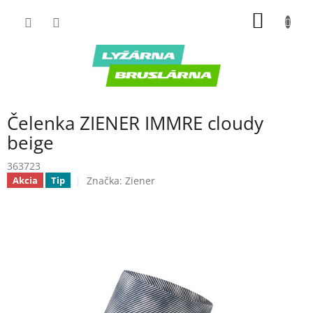
Prejsť
NÁKU
na
obsah
KOŠÍK
Čelenka ZIENER IMMRE cloudy
beige
363723
Značka:
Ziener
Akcia
Tip