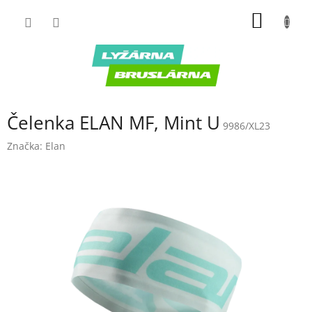
Prejsť
NÁKU
na
obsah
KOŠÍK
Čelenka ELAN MF, Mint U
9986/XL23
Značka:
Elan