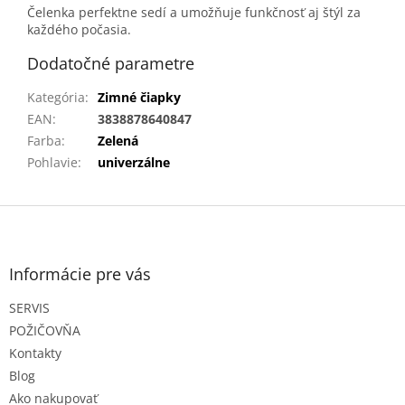
Čelenka perfektne sedí a umožňuje funkčnosť aj štýl za
každého počasia.
Dodatočné parametre
Kategória
:
Zimné čiapky
EAN
:
3838878640847
Farba
:
Zelená
Pohlavie
:
univerzálne
Z
á
p
ä
Informácie pre vás
t
SERVIS
i
e
POŽIČOVŇA
Kontakty
Blog
Ako nakupovať