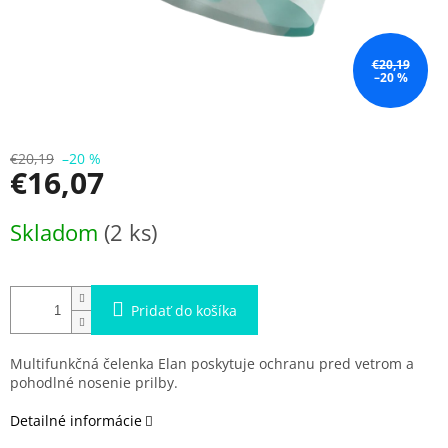
€20,19
–20 %
€20,19
–20 %
€16,07
Jednotková
Skladom
(2 ks)
cena:
Pridať do košíka
Multifunkčná čelenka Elan poskytuje ochranu pred vetrom a
pohodlné nosenie prilby.
Detailné informácie