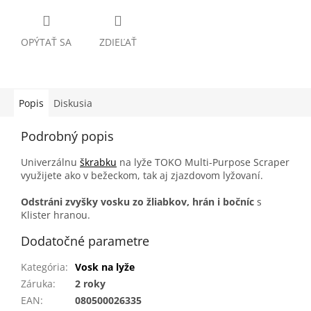
OPÝTAŤ SA
ZDIEĽAŤ
Popis
Diskusia
Podrobný popis
Univerzálnu
škrabku
na lyže TOKO Multi-Purpose Scraper
využijete ako v bežeckom, tak aj zjazdovom lyžovaní.
Odstráni zvyšky vosku zo žliabkov, hrán i bočníc
s
Klister hranou.
Dodatočné parametre
Kategória
:
Vosk na lyže
Záruka
:
2 roky
EAN
:
080500026335