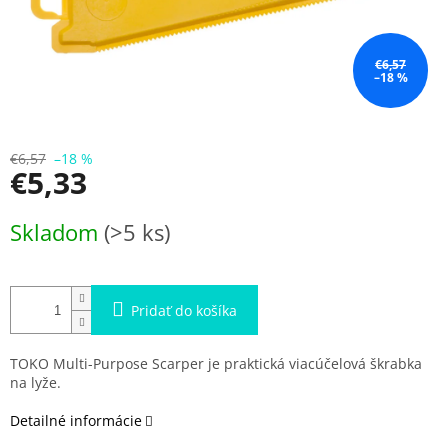
€6,57
–18 %
€6,57
–18 %
€5,33
Jednotková
Skladom
(>5 ks)
cena:
Pridať do košíka
TOKO Multi-Purpose Scarper je praktická viacúčelová škrabka
na lyže.
Detailné informácie