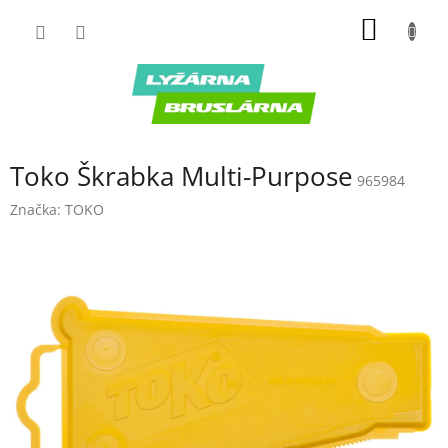
Prejsť
NÁKU
na
obsah
KOŠÍK
Toko Škrabka Multi-Purpose
965984
Značka:
TOKO