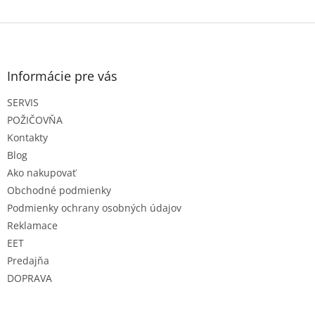
Z
á
p
ä
Informácie pre vás
t
SERVIS
i
e
POŽIČOVŇA
Kontakty
Blog
Ako nakupovať
Obchodné podmienky
Podmienky ochrany osobných údajov
Reklamace
EET
Predajňa
DOPRAVA