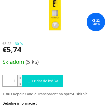
€8,22
–30 %
€8,22
–30 %
€5,74
Jednotková
Skladom
(5 ks)
cena:
Pridať do košíka
TOKO Repair Candle Transparent na opravu sklzníc
Detailné informácie