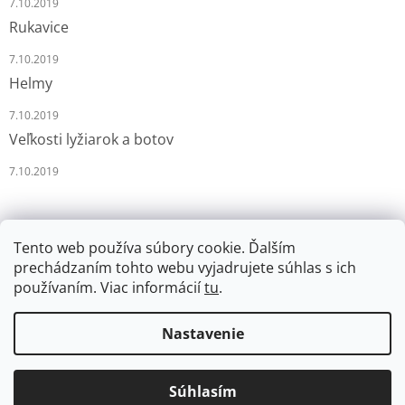
7.10.2019
Rukavice
7.10.2019
Helmy
7.10.2019
Veľkosti lyžiarok a botov
7.10.2019
Tento web používa súbory cookie. Ďalším
prechádzaním tohto webu vyjadrujete súhlas s ich
používaním. Viac informácií
tu
.
Vytvoril Shoptet
Nastavenie
Copyright 2026
LYŽÁRNA-BRUSLÁRNA
. Všetky práva
Súhlasím
vyhradené.