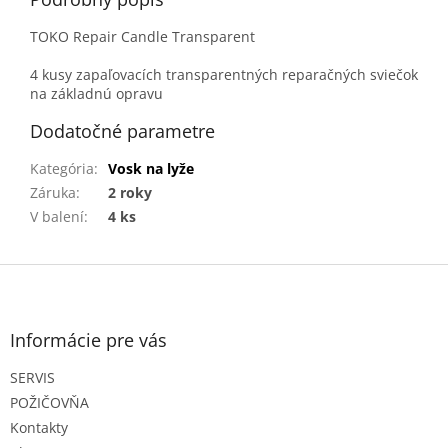
TOKO Repair Candle Transparent
4 kusy zapaľovacích transparentných reparačných sviečok
na základnú opravu
Dodatočné parametre
Kategória
:
Vosk na lyže
Záruka
:
2 roky
V balení
:
4 ks
Z
á
p
ä
Informácie pre vás
t
SERVIS
i
e
POŽIČOVŇA
Kontakty