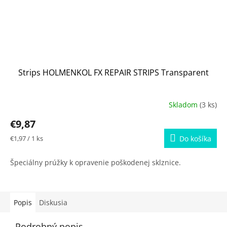
Strips HOLMENKOL FX REPAIR STRIPS Transparent
Skladom
(3 ks)
€9,87
Jednotková
€1,97 / 1 ks
Do košíka
cena:
Špeciálny prúžky k opravenie poškodenej sklznice.
Popis
Diskusia
Podrobný popis