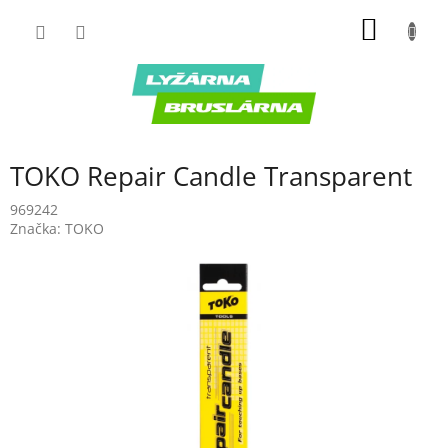
Prejsť
NÁKU
na
obsah
KOŠÍK
TOKO Repair Candle Transparent
969242
Značka:
TOKO