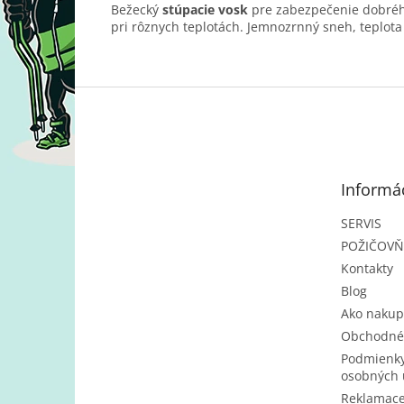
Bežecký
stúpacie vosk
pre zabezpečenie dobréh
pri rôznych teplotách. Jemnozrnný sneh, teplota 0
Z
á
p
ä
t
Informác
i
e
SERVIS
POŽIČOV
Kontakty
Blog
Ako nakup
Obchodné
Podmienky
osobných 
Reklamac