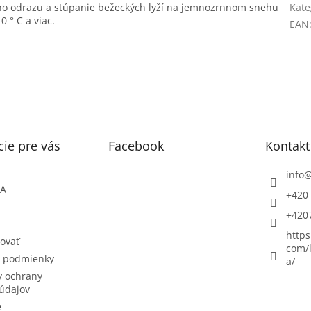
o odrazu a stúpanie bežeckých lyží na jemnozrnnom snehu
Kate
 ° C a viac.
EAN
ie pre vás
Facebook
Kontakt
info
ŇA
+420 
+420
https
ovať
com/l
 podmienky
a/
 ochrany
údajov
e