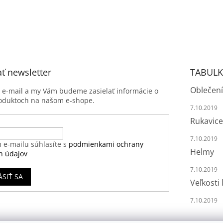
ť newsletter
TABULK
Oblečení
j e-mail a my Vám budeme zasielať informácie o
oduktoch na našom e-shope.
7.10.2019
Rukavice
7.10.2019
 e-mailu súhlasíte s
podmienkami ochrany
Helmy
h údajov
7.10.2019
ÁSIŤ SA
Veľkosti 
7.10.2019