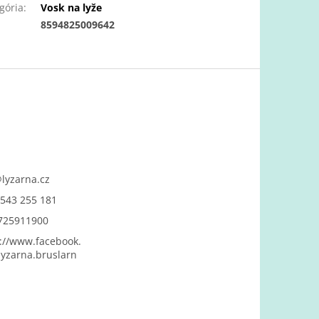
gória
:
Vosk na lyže
:
8594825009642
@
lyzarna.cz
543 255 181
725911900
://www.facebook.
yzarna.bruslarn