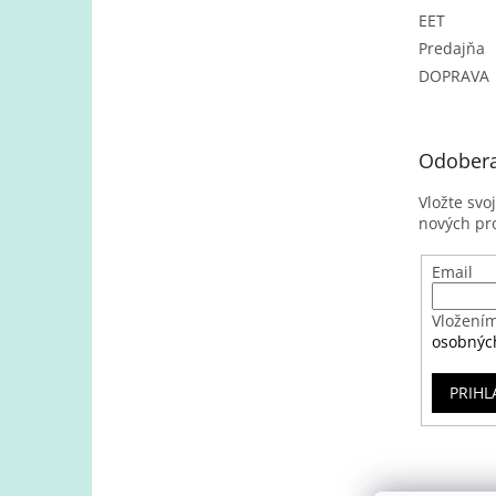
EET
Predajňa
DOPRAVA
Odobera
Vložte svo
nových pr
Email
Vložením
osobnýc
PRIHL