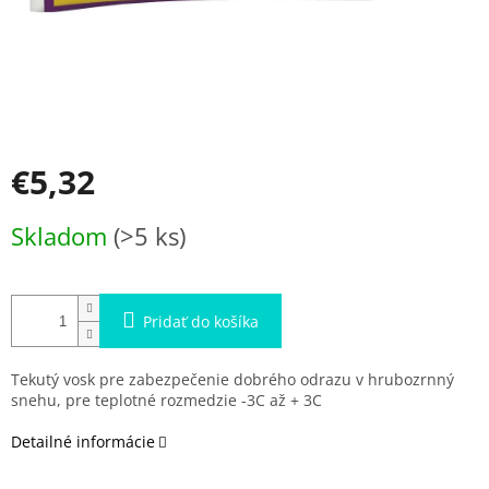
€5,32
Jednotková
Skladom
(>5 ks)
cena:
Pridať do košíka
Tekutý vosk pre zabezpečenie dobrého odrazu v hrubozrnný
snehu, pre teplotné rozmedzie -3C až + 3C
Detailné informácie