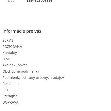
EAN
:
8594825008898
Z
á
p
ä
Informácie pre vás
t
SERVIS
i
e
POŽIČOVŇA
Kontakty
Blog
Ako nakupovať
Obchodné podmienky
Podmienky ochrany osobných údajov
Reklamace
EET
Predajňa
DOPRAVA