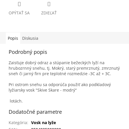
OPÝTAŤ SA
ZDIEĽAŤ
Popis
Diskusia
Podrobný popis
Zaisťuje dobrý odraz a stúpanie bežeckých lyží na
hrubozrnný snehu, tj. Mokrý, starý premrznutý, zmrznutý
sneh či jarný firn pre teplotné rozmedzie -3C až + 3C.
Pri ostrom snehu sa odporúča použiť ako podkladový
lyžiarsky vosk "Skive Skare - modrý"
lotách.
Dodatočné parametre
Kategória
:
Vosk na lyže