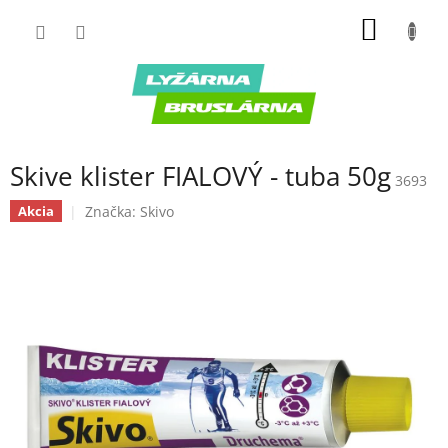
Prejsť
NÁKU
na
obsah
KOŠÍK
Skive klister FIALOVÝ - tuba 50g
3693
Značka:
Skivo
Akcia